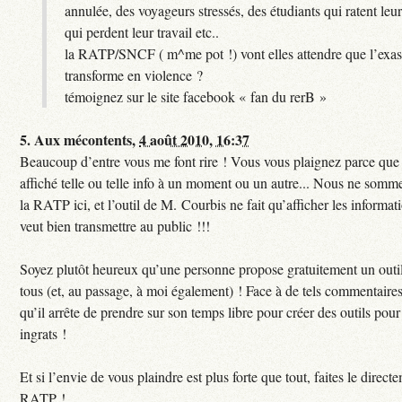
annulée, des voyageurs stressés, des étudiants qui ratent leu
qui perdent leur travail etc..
la RATP/SNCF ( m^me pot !) vont elles attendre que l’exas
transforme en violence ?
témoignez sur le site facebook « fan du rerB »
5.
Aux mécontents,
4 août 2010, 16:37
Beaucoup d’entre vous me font rire ! Vous vous plaignez parce que c
affiché telle ou telle info à un moment ou un autre... Nous ne sommes
la RATP ici, et l’outil de M. Courbis ne fait qu’afficher les inform
veut bien transmettre au public !!!
Soyez plutôt heureux qu’une personne propose gratuitement un outil
tous (et, au passage, à moi également) ! Face à de tels commentaires
qu’il arrête de prendre sur son temps libre pour créer des outils pour 
ingrats !
Et si l’envie de vous plaindre est plus forte que tout, faites le direct
RATP !