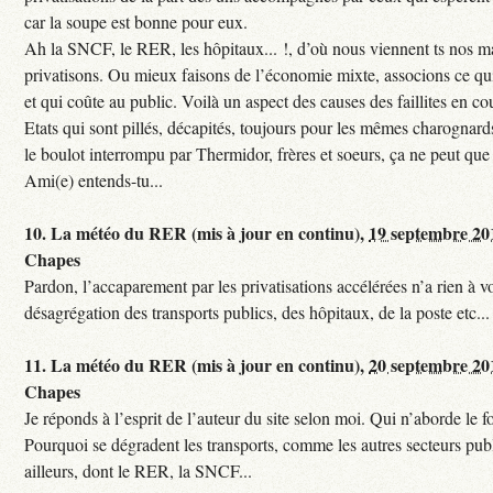
car la soupe est bonne pour eux.
Ah la SNCF, le RER, les hôpitaux... !, d’où nous viennent ts nos mal
privatisons. Ou mieux faisons de l’économie mixte, associons ce qui
et qui coûte au public. Voilà un aspect des causes des faillites en co
Etats qui sont pillés, décapités, toujours pour les mêmes charognards. 
le boulot interrompu par Thermidor, frères et soeurs, ça ne peut que 
Ami(e) entends-tu...
10.
La météo du RER (mis à jour en continu),
19 septembre 20
Chapes
Pardon, l’accaparement par les privatisations accélérées n’a rien à vo
désagrégation des transports publics, des hôpitaux, de la poste etc...
11.
La météo du RER (mis à jour en continu),
20 septembre 20
Chapes
Je réponds à l’esprit de l’auteur du site selon moi. Qui n’aborde le f
Pourquoi se dégradent les transports, comme les autres secteurs pub
ailleurs, dont le RER, la SNCF...