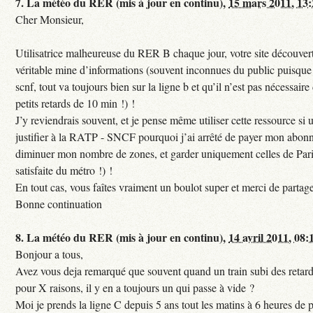
7.
La météo du RER (mis à jour en continu),
15 mars 2011, 13
Cher Monsieur,
Utilisatrice malheureuse du RER B chaque jour, votre site découvert
véritable mine d’informations (souvent inconnues du public puisque s
scnf, tout va toujours bien sur la ligne b et qu’il n’est pas nécessaire
petits retards de 10 min !) !
J’y reviendrais souvent, et je pense même utiliser cette ressource si u
justifier à la RATP - SNCF pourquoi j’ai arrêté de payer mon abon
diminuer mon nombre de zones, et garder uniquement celles de Pari
satisfaite du métro !) !
En tout cas, vous faîtes vraiment un boulot super et merci de partag
Bonne continuation
8.
La météo du RER (mis à jour en continu),
14 avril 2011, 08:
Bonjour a tous,
Avez vous deja remarqué que souvent quand un train subi des retar
pour X raisons, il y en a toujours un qui passe à vide ?
Moi je prends la ligne C depuis 5 ans tout les matins à 6 heures de