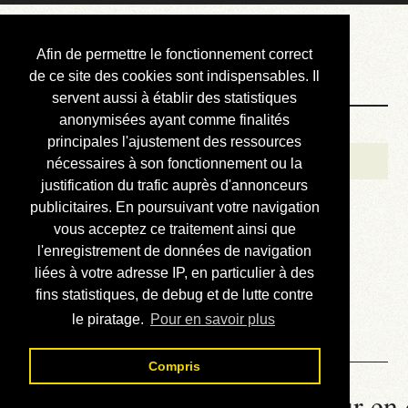
Courbis, « LE »
Afin de permettre le fonctionnement correct
Blog Officiel
de ce site des cookies sont indispensables. Il
servent aussi à établir des statistiques
anonymisées ayant comme finalités
Bienvenue
principales l'ajustement des ressources
Réalisations
nécessaires à son fonctionnement ou la
justification du trafic auprès d'annonceurs
Divers (et d’été)
publicitaires. En poursuivant votre navigation
vous acceptez ce traitement ainsi que
Annonces
l'enregistrement de données de navigation
Liens externes
liées à votre adresse IP, en particulier à des
fins statistiques, de debug et de lutte contre
Téléchargement
le piratage.
Pour en savoir plus
Contact
Compris
La météo du RER (mis à jour en 