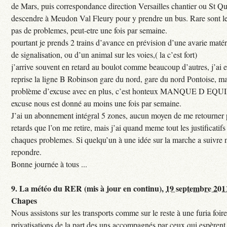
de Mars, puis correspondance direction Versailles chantier ou St Qu
descendre à Meudon Val Fleury pour y prendre un bus. Rare sont les
pas de problemes, peut-etre une fois par semaine.
pourtant je prends 2 trains d’avance en prévision d’une avarie maté
de signalisation, ou d’un animal sur les voies,( la c’est fort)
j’arrive souvent en retard au boulot comme beaucoup d’autres, j’ai e
reprise la ligne B Robinson gare du nord, gare du nord Pontoise, ma
problème d’excuse avec en plus, c’est honteux MANQUE D EQUI
excuse nous est donné au moins une fois par semaine.
J’ai un abonnement intégral 5 zones, aucun moyen de me retourner p
retards que l’on me retire, mais j’ai quand meme tout les justificati
chaques problemes. Si quelqu’un à une idée sur la marche a suivre 
repondre.
Bonne journée à tous ...
9.
La météo du RER (mis à jour en continu),
19 septembre 201
Chapes
Nous assistons sur les transports comme sur le reste à une furia foi
privatisations de la part des uns accompagnés par ceux qui espèrent 