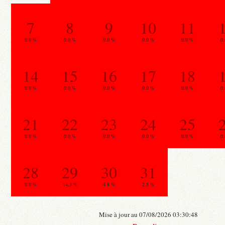
7
8
9
10
11
0.0 %
0.0 %
0.0 %
0.0 %
0.0 %
0
14
15
16
17
18
0.0 %
0.0 %
0.0 %
0.0 %
0.0 %
0
21
22
23
24
25
0.0 %
0.0 %
0.0 %
0.0 %
0.0 %
0
28
29
30
31
0.0 %
14.3 %
4.8 %
2.5 %
Mise à jour au 07/08/2026 03:30:48