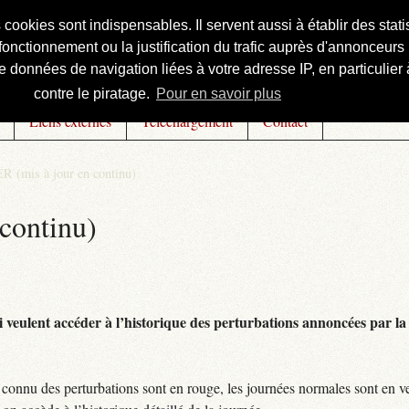
s cookies sont indispensables. Il servent aussi à établir des st
onctionnement ou la justification du trafic auprès d'annonceurs 
 données de navigation liées à votre adresse IP, en particulier à
contre le piratage.
Pour en savoir plus
Liens externes
Téléchargement
Contact
R (mis à jour en continu)
continu)
 veulent accéder à l’historique des perturbations annoncées par la 
connu des perturbations sont en rouge, les journées normales sont en ve