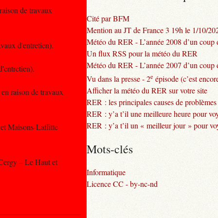
 raison de travaux
Cité par BFM
Mention au JT de France 3 19h le 1/10/20
Météo du RER - L’année 2008 d’un coup d
vaux d'entretien).
Un flux RSS pour la météo du RER
Météo du RER - L’année 2007 d’un coup d
'entretien).
e
Vu dans la presse - 2
épisode (c’est encore
Afficher la météo du RER sur votre site
 en raison de travaux
RER : les principales causes de problèmes
RER : y’a t’il une meilleure heure pour vo
RER : y’a t’il un « meilleur jour » pour v
et Maisons-Laffitte
Mots-clés
 Cergy – Le Haut et
Informatique
Licence CC - by-nc-nd