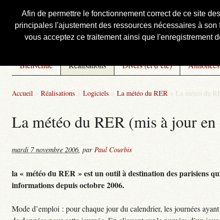
Afin de permettre le fonctionnement correct de ce site de
principales l'ajustement des ressources nécessaires à son f
Courbis, « LE » Blog Officiel
vous acceptez ce traitement ainsi que l'enregistrement de
Bienvenue
Réalisations
Divers (et d’été)
Annonces
Accueil
>
Réalisations
>
Logiciels
>
La météo du RER
>
La météo du RE
La météo du RER (mis à jour en 
mardi 7 novembre 2006
,
par
Paul Courbis
la « météo du RER » est un outil à destination des parisiens qui
informations depuis octobre 2006.
Mode d’emploi : pour chaque jour du calendrier, les journées ayant 