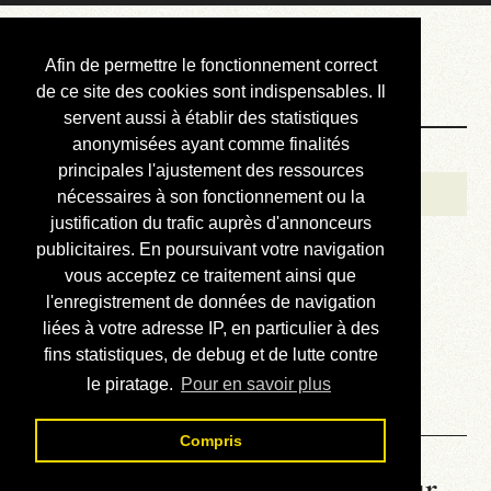
Courbis, « LE »
Afin de permettre le fonctionnement correct
Blog Officiel
de ce site des cookies sont indispensables. Il
servent aussi à établir des statistiques
anonymisées ayant comme finalités
Bienvenue
principales l'ajustement des ressources
Réalisations
nécessaires à son fonctionnement ou la
justification du trafic auprès d'annonceurs
Divers (et d’été)
publicitaires. En poursuivant votre navigation
vous acceptez ce traitement ainsi que
Annonces
l'enregistrement de données de navigation
Liens externes
liées à votre adresse IP, en particulier à des
fins statistiques, de debug et de lutte contre
Téléchargement
le piratage.
Pour en savoir plus
Contact
Compris
La météo du RER (mis à jour