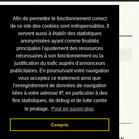
Courbis, « LE »
Afin de permettre le fonctionnement correct
Blog Officiel
de ce site des cookies sont indispensables. Il
servent aussi à établir des statistiques
anonymisées ayant comme finalités
Bienvenue
principales l'ajustement des ressources
Réalisations
nécessaires à son fonctionnement ou la
justification du trafic auprès d'annonceurs
Divers (et d’été)
publicitaires. En poursuivant votre navigation
vous acceptez ce traitement ainsi que
Annonces
l'enregistrement de données de navigation
Liens externes
liées à votre adresse IP, en particulier à des
fins statistiques, de debug et de lutte contre
Téléchargement
le piratage.
Pour en savoir plus
Contact
Compris
La météo du RER (mis à jour