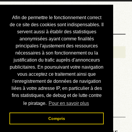
Courbis, « LE »
Afin de permettre le fonctionnement correct
Blog Officiel
de ce site des cookies sont indispensables. Il
servent aussi à établir des statistiques
anonymisées ayant comme finalités
Bienvenue
principales l'ajustement des ressources
Réalisations
nécessaires à son fonctionnement ou la
justification du trafic auprès d'annonceurs
Divers (et d’été)
publicitaires. En poursuivant votre navigation
vous acceptez ce traitement ainsi que
Annonces
l'enregistrement de données de navigation
Liens externes
liées à votre adresse IP, en particulier à des
fins statistiques, de debug et de lutte contre
Téléchargement
le piratage.
Pour en savoir plus
Contact
Compris
La météo du RER (mis à jour