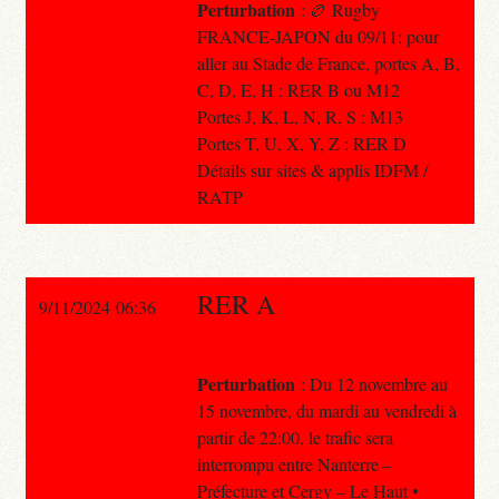
Perturbation
: 🏉 Rugby
FRANCE-JAPON du 09/11: pour
aller au Stade de France, portes A, B,
C, D, E, H : RER B ou M12
Portes J, K, L, N, R, S : M13
Portes T, U, X, Y, Z : RER D
Détails sur sites & applis IDFM /
RATP
RER A
9/11/2024 06:36
Perturbation
: Du 12 novembre au
15 novembre, du mardi au vendredi à
partir de 22:00, le trafic sera
interrompu entre Nanterre –
Préfecture et Cergy – Le Haut •