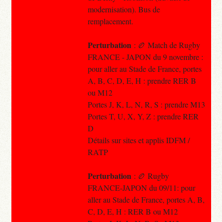
modernisation). Bus de
remplacement.
Perturbation
: 🏉 Match de Rugby
FRANCE - JAPON du 9 novembre :
pour aller au Stade de France, portes
A, B, C, D, E, H : prendre RER B
ou M12
Portes J, K, L, N, R, S : prendre M13
Portes T, U, X, Y, Z : prendre RER
D
Détails sur sites et applis IDFM /
RATP
Perturbation
: 🏉 Rugby
FRANCE-JAPON du 09/11: pour
aller au Stade de France, portes A, B,
C, D, E, H : RER B ou M12