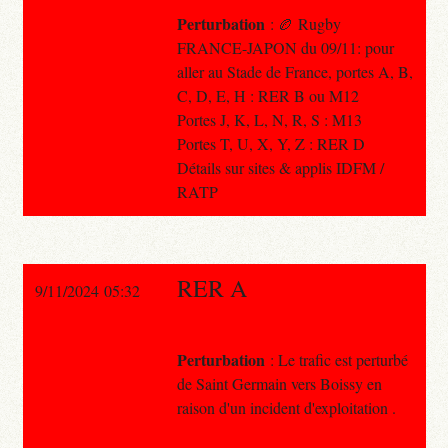
Perturbation
: 🏉 Rugby
FRANCE-JAPON du 09/11: pour
aller au Stade de France, portes A, B,
C, D, E, H : RER B ou M12
Portes J, K, L, N, R, S : M13
Portes T, U, X, Y, Z : RER D
Détails sur sites & applis IDFM /
RATP
RER A
9/11/2024 05:32
Perturbation
: Le trafic est perturbé
de Saint Germain vers Boissy en
raison d'un incident d'exploitation .