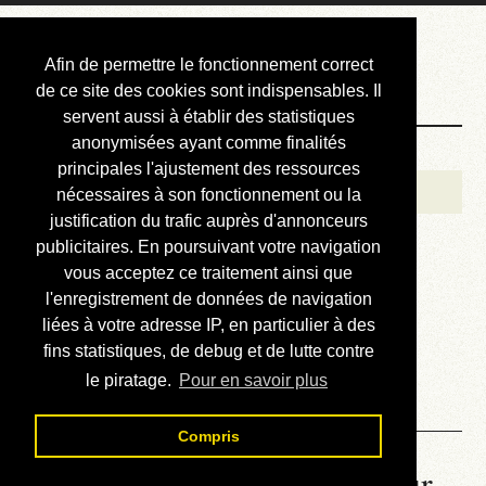
Courbis, « LE »
Afin de permettre le fonctionnement correct
Blog Officiel
de ce site des cookies sont indispensables. Il
servent aussi à établir des statistiques
anonymisées ayant comme finalités
Bienvenue
principales l'ajustement des ressources
Réalisations
nécessaires à son fonctionnement ou la
justification du trafic auprès d'annonceurs
Divers (et d’été)
publicitaires. En poursuivant votre navigation
vous acceptez ce traitement ainsi que
Annonces
l'enregistrement de données de navigation
Liens externes
liées à votre adresse IP, en particulier à des
fins statistiques, de debug et de lutte contre
Téléchargement
le piratage.
Pour en savoir plus
Contact
Compris
La météo du RER (mis à jour