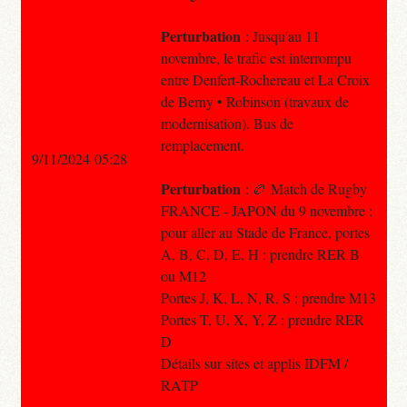
Perturbation
: Jusqu'au 11
novembre, le trafic est interrompu
entre Denfert-Rochereau et La Croix
de Berny • Robinson (travaux de
modernisation). Bus de
remplacement.
9/11/2024 05:28
Perturbation
: 🏉 Match de Rugby
FRANCE - JAPON du 9 novembre :
pour aller au Stade de France, portes
A, B, C, D, E, H : prendre RER B
ou M12
Portes J, K, L, N, R, S : prendre M13
Portes T, U, X, Y, Z : prendre RER
D
Détails sur sites et applis IDFM /
RATP