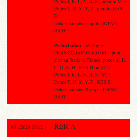
Portes J, K, L, N, R, S : prendre M13
Portes T, U, X, Y, Z : prendre RER
D
Détails sur sites et applis IDFM /
RATP
Perturbation
: 🏉 Rugby
FRANCE-JAPON du 09/11: pour
aller au Stade de France, portes A, B,
C, D, E, H : RER B ou M12
Portes J, K, L, N, R, S : M13
Portes T, U, X, Y, Z : RER D
Détails sur sites & applis IDFM /
RATP
RER A
9/11/2024 08:12