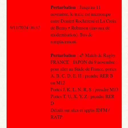
Perturbation
: Jusqu'au 11
novembre, le trafic est interrompu
entre Denfert-Rochereau et La Croix
9/11/2024 06:32
de Berny • Robinson (travaux de
modernisation). Bus de
remplacement.
Perturbation
: 🏉 Match de Rugby
FRANCE - JAPON du 9 novembre :
pour aller au Stade de France, portes
A, B, C, D, E, H : prendre RER B
ou M12
Portes J, K, L, N, R, S : prendre M13
Portes T, U, X, Y, Z : prendre RER
D
Détails sur sites et applis IDFM /
RATP