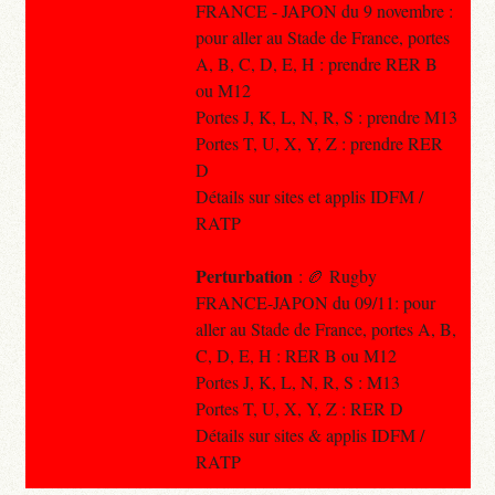
FRANCE - JAPON du 9 novembre :
pour aller au Stade de France, portes
A, B, C, D, E, H : prendre RER B
ou M12
Portes J, K, L, N, R, S : prendre M13
Portes T, U, X, Y, Z : prendre RER
D
Détails sur sites et applis IDFM /
RATP
Perturbation
: 🏉 Rugby
FRANCE-JAPON du 09/11: pour
aller au Stade de France, portes A, B,
C, D, E, H : RER B ou M12
Portes J, K, L, N, R, S : M13
Portes T, U, X, Y, Z : RER D
Détails sur sites & applis IDFM /
RATP