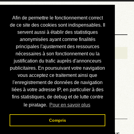
Courbis, « LE »
Afin de permettre le fonctionnement correct
Blog Officiel
de ce site des cookies sont indispensables. Il
servent aussi à établir des statistiques
anonymisées ayant comme finalités
Bienvenue
principales l'ajustement des ressources
Réalisations
nécessaires à son fonctionnement ou la
justification du trafic auprès d'annonceurs
Divers (et d’été)
publicitaires. En poursuivant votre navigation
vous acceptez ce traitement ainsi que
Annonces
l'enregistrement de données de navigation
Liens externes
liées à votre adresse IP, en particulier à des
fins statistiques, de debug et de lutte contre
Téléchargement
le piratage.
Pour en savoir plus
Contact
Compris
La météo du RER (mis à jour