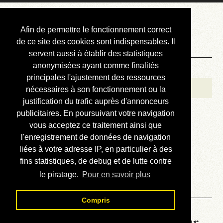
Courbis, « LE »
Afin de permettre le fonctionnement correct
Blog Officiel
de ce site des cookies sont indispensables. Il
servent aussi à établir des statistiques
anonymisées ayant comme finalités
Bienvenue
principales l'ajustement des ressources
Réalisations
nécessaires à son fonctionnement ou la
justification du trafic auprès d'annonceurs
Divers (et d’été)
publicitaires. En poursuivant votre navigation
vous acceptez ce traitement ainsi que
Annonces
l'enregistrement de données de navigation
Liens externes
liées à votre adresse IP, en particulier à des
fins statistiques, de debug et de lutte contre
Téléchargement
le piratage.
Pour en savoir plus
Contact
Compris
La météo du RER (mis à jour