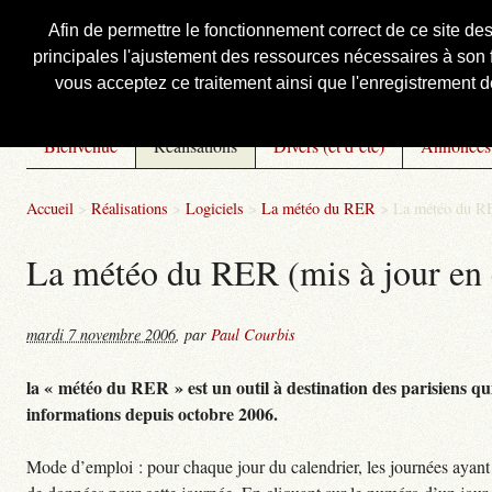
Afin de permettre le fonctionnement correct de ce site de
principales l'ajustement des ressources nécessaires à son f
Courbis, « LE » Blog Officiel
vous acceptez ce traitement ainsi que l'enregistrement de
Bienvenue
Réalisations
Divers (et d’été)
Annonces
Accueil
>
Réalisations
>
Logiciels
>
La météo du RER
>
La météo du RE
La météo du RER (mis à jour en 
mardi 7 novembre 2006
,
par
Paul Courbis
la « météo du RER » est un outil à destination des parisiens qui
informations depuis octobre 2006.
Mode d’emploi : pour chaque jour du calendrier, les journées ayant 