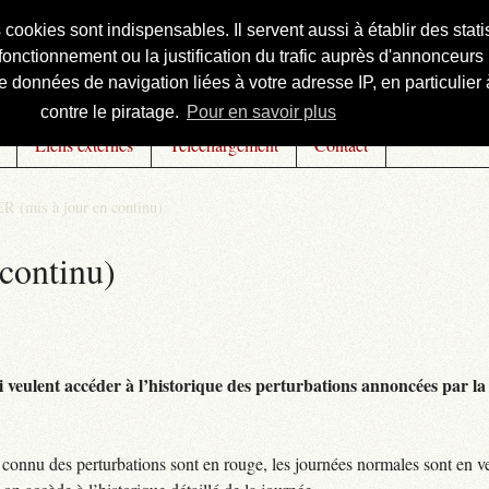
s cookies sont indispensables. Il servent aussi à établir des st
onctionnement ou la justification du trafic auprès d'annonceurs 
 données de navigation liées à votre adresse IP, en particulier à
contre le piratage.
Pour en savoir plus
Liens externes
Téléchargement
Contact
R (mis à jour en continu)
continu)
 veulent accéder à l’historique des perturbations annoncées par la 
connu des perturbations sont en rouge, les journées normales sont en ve