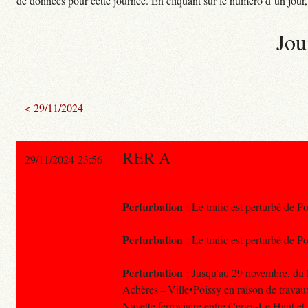
de données pour cette journée. En cliquant sur le numéro d’un jour, o
Jou
< 29/11/2024
RER A
29/11/2024 23:56
Perturbation
: Le trafic est perturbé de P
Perturbation
: Le trafic est perturbé de Po
Perturbation
: Jusqu'au 29 novembre, du lu
Achères – Ville•Poissy en raison de travau
Navette ferroviaire entre Cergy-Le Haut et