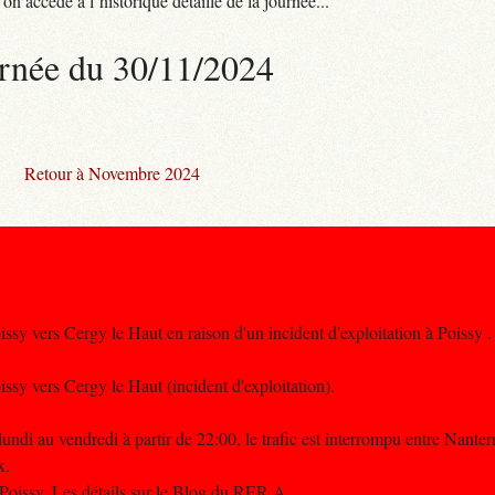
n accède à l’historique détaillé de la journée...
rnée du 30/11/2024
Retour à Novembre 2024
oissy vers Cergy le Haut en raison d'un incident d'exploitation à Poissy .
issy vers Cergy le Haut (incident d'exploitation).
ndi au vendredi à partir de 22:00, le trafic est interrompu entre Nanterr
x.
 Poissy. Les détails sur le Blog du RER A.