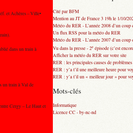
Cité par BFM
éf. et Achères – Ville•
Mention au JT de France 3 19h le 1/10/20
Météo du RER - L’année 2008 d’un coup d
Un flux RSS pour la météo du RER
rain).
Météo du RER - L’année 2007 d’un coup d
e
Vu dans la presse - 2
épisode (c’est encore
blié dans un train à
Afficher la météo du RER sur votre site
RER : les principales causes de problèmes
RER : y’a t’il une meilleure heure pour vo
RER : y’a t’il un « meilleur jour » pour v
 un train à Val de
Mots-clés
Informatique
 entre Cergy – Le Haut et
Licence CC - by-nc-nd