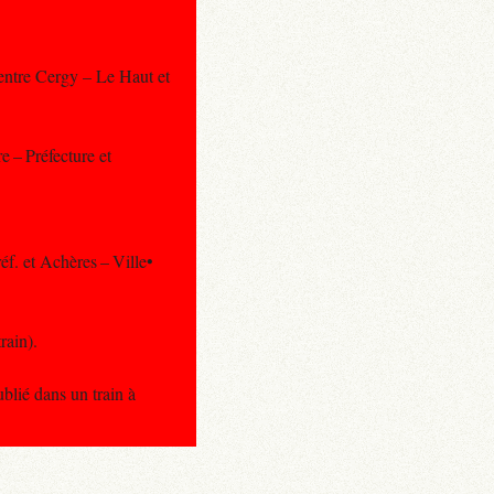
 entre Cergy – Le Haut et
e – Préfecture et
éf. et Achères – Ville•
rain).
blié dans un train à