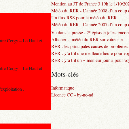
Mention au JT de France 3 19h le 1/10/20
Météo du RER - L’année 2008 d’un coup d
Un flux RSS pour la météo du RER
Météo du RER - L’année 2007 d’un coup d
e
Vu dans la presse - 2
épisode (c’est encore
Afficher la météo du RER sur votre site
ntre Cergy – Le Haut et
RER : les principales causes de problèmes
RER : y’a t’il une meilleure heure pour vo
RER : y’a t’il un « meilleur jour » pour v
ntre Cergy – Le Haut et
Mots-clés
Informatique
exploitation .
Licence CC - by-nc-nd