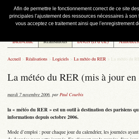
Afin de permettre le fonctionnement correct de ce site de
principales l'ajustement des ressources nécessaires à son f
Courbis, « LE » Blog Officiel
vous acceptez ce traitement ainsi que l'enregistrement de
Bienvenue
Réalisations
Divers (et d’été)
Annonces
Accueil
>
Réalisations
>
Logiciels
>
La météo du RER
>
La météo du RE
La météo du RER (mis à jour en 
mardi 7 novembre 2006
,
par
Paul Courbis
la « météo du RER » est un outil à destination des parisiens qui
informations depuis octobre 2006.
Mode d’emploi : pour chaque jour du calendrier, les journées ayant 