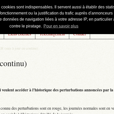
s cookies sont indispensables. Il servent aussi à établir des st
onctionnement ou la justification du trafic auprès d'annonceurs 
 données de navigation liées à votre adresse IP, en particulier à
contre le piratage.
Pour en savoir plus
Liens externes
Téléchargement
Contact
R (mis à jour en continu)
continu)
 veulent accéder à l’historique des perturbations annoncées par la 
connu des perturbations sont en rouge, les journées normales sont en ve