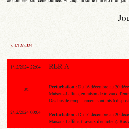
de données pour cette journée. En cliquant sur le numéro d’un jour, o
Jo
< 1/12/2024
RER A
1/12/2024 22:04
Perturbation
: Du 16 décembre au 20 décemb
au
Maisons-Laffitte, en raison de travaux d'entr
Des bus de remplacement sont mis à disposi
2/12/2024 00:04
Perturbation
: Du 16 décembre au 20 décemb
Maisons-Laffitte, (travaux d'entretien). Bus