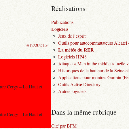
Réalisations
Publications
Logiciels
Jeux de l’esprit
Outils pour autocommutateurs Alcatel
3/12/2024 >
La météo du RER
Logiciels HP48
Attaque « Man in the middle » facile v
Historiques de la hauteur de la Seine et
Applications pour montres Garmin (Fen
Outils Active Directory
ntre Cergy – Le Haut et
Autres logiciels
Dans la même rubrique
ntre Cergy – Le Haut et
Cité par BFM