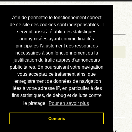
Courbis, « LE »
Afin de permettre le fonctionnement correct
Blog Officiel
de ce site des cookies sont indispensables. Il
servent aussi à établir des statistiques
anonymisées ayant comme finalités
Bienvenue
principales l'ajustement des ressources
Réalisations
nécessaires à son fonctionnement ou la
justification du trafic auprès d'annonceurs
Divers (et d’été)
publicitaires. En poursuivant votre navigation
vous acceptez ce traitement ainsi que
Annonces
l'enregistrement de données de navigation
Liens externes
liées à votre adresse IP, en particulier à des
fins statistiques, de debug et de lutte contre
Téléchargement
le piratage.
Pour en savoir plus
Contact
Compris
La météo du RER (mis à jour