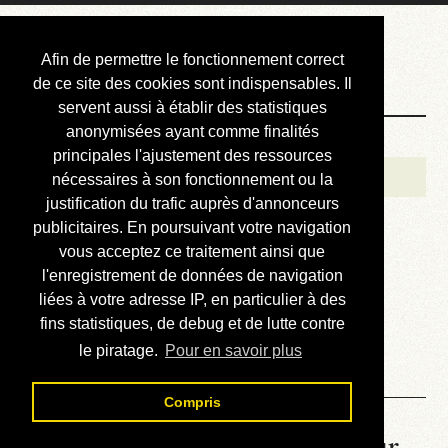
Courbis, « LE »
Afin de permettre le fonctionnement correct
Blog Officiel
de ce site des cookies sont indispensables. Il
servent aussi à établir des statistiques
anonymisées ayant comme finalités
Bienvenue
principales l'ajustement des ressources
Réalisations
nécessaires à son fonctionnement ou la
justification du trafic auprès d'annonceurs
Divers (et d’été)
publicitaires. En poursuivant votre navigation
vous acceptez ce traitement ainsi que
Annonces
l'enregistrement de données de navigation
Liens externes
liées à votre adresse IP, en particulier à des
fins statistiques, de debug et de lutte contre
Téléchargement
le piratage.
Pour en savoir plus
Contact
Compris
La météo du RER (mis à jour