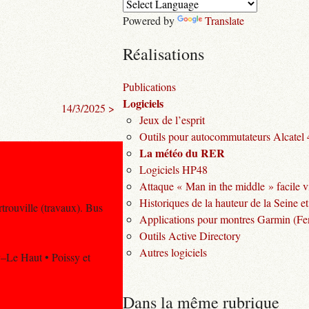
Powered by
Translate
Réalisations
Publications
Logiciels
14/3/2025 >
Jeux de l’esprit
Outils pour autocommutateurs Alcatel
La météo du RER
Logiciels HP48
Attaque « Man in the middle » facile v
Historiques de la hauteur de la Seine et
trouville (travaux). Bus
Applications pour montres Garmin (Fen
Outils Active Directory
Autres logiciels
y–Le Haut • Poissy et
Dans la même rubrique