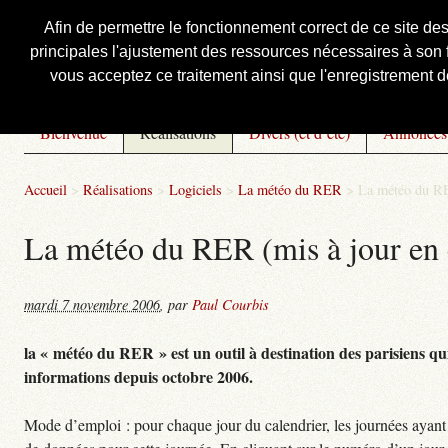
Afin de permettre le fonctionnement correct de ce site de
principales l'ajustement des ressources nécessaires à son f
Courbis, « LE » Blog Officiel
vous acceptez ce traitement ainsi que l'enregistrement de
Bienvenue
Réalisations
Divers (et d’été)
Annonces
Accueil
>
Réalisations
>
Logiciels
>
La météo du RER
>
La météo du RE
La météo du RER (mis à jour en 
mardi 7 novembre 2006
,
par
Paul Courbis
la « météo du RER » est un outil à destination des parisiens qui
informations depuis octobre 2006.
Mode d’emploi : pour chaque jour du calendrier, les journées ayant 