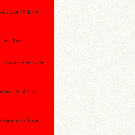
y–Le Haut • Poissy et
avaux). Bus de
ns-Laffitte et Poissy en
nflans – Fin d’Oise .
e Maisons-Laffitte et