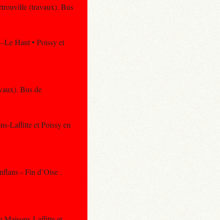
trouville (travaux). Bus
y–Le Haut • Poissy et
avaux). Bus de
ns-Laffitte et Poissy en
nflans – Fin d’Oise .
e Maisons-Laffitte et