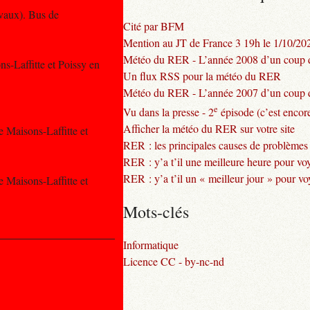
avaux). Bus de
Cité par BFM
Mention au JT de France 3 19h le 1/10/20
Météo du RER - L’année 2008 d’un coup d
ns-Laffitte et Poissy en
Un flux RSS pour la météo du RER
Météo du RER - L’année 2007 d’un coup d
e
Vu dans la presse - 2
épisode (c’est encore
Afficher la météo du RER sur votre site
e Maisons-Laffitte et
RER : les principales causes de problèmes
RER : y’a t’il une meilleure heure pour vo
RER : y’a t’il un « meilleur jour » pour v
e Maisons-Laffitte et
Mots-clés
Informatique
Licence CC - by-nc-nd