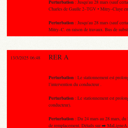
Perturbation
: Jusqu'au 28 mars (sauf certa
Charles de Gaulle 2–TGV • Mitry–Claye en ra
Perturbation
: Jusqu'au 28 mars (sauf cert
Mitry–C. en raison de travaux. Bus de substi
RER A
13/3/2025 06:48
Perturbation
: Le stationnement est prolon
l’intervention du conducteur .
Perturbation
: Le stationnement est prolon
conducteur).
Perturbation
: Du 24 mars au 28 mars, du l
de remplacement. Détails sur ➡️ MaLigneA.