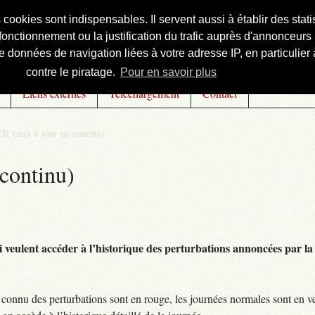
s cookies sont indispensables. Il servent aussi à établir des st
onctionnement ou la justification du trafic auprès d'annonceurs 
 données de navigation liées à votre adresse IP, en particulier à
contre le piratage.
Pour en savoir plus
Liens externes
Téléchargement
Contact
R (mis à jour en continu)
continu)
 veulent accéder à l’historique des perturbations annoncées par la 
connu des perturbations sont en rouge, les journées normales sont en ve