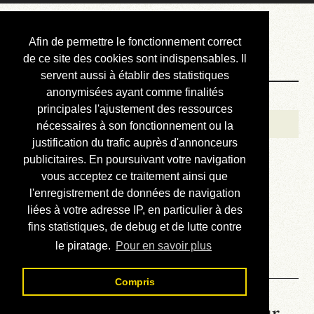
Courbis, « LE »
Afin de permettre le fonctionnement correct
Blog Officiel
de ce site des cookies sont indispensables. Il
servent aussi à établir des statistiques
anonymisées ayant comme finalités
Bienvenue
principales l'ajustement des ressources
Réalisations
nécessaires à son fonctionnement ou la
justification du trafic auprès d'annonceurs
Divers (et d’été)
publicitaires. En poursuivant votre navigation
vous acceptez ce traitement ainsi que
Annonces
l'enregistrement de données de navigation
Liens externes
liées à votre adresse IP, en particulier à des
fins statistiques, de debug et de lutte contre
Téléchargement
le piratage.
Pour en savoir plus
Contact
Compris
La météo du RER (mis à jour