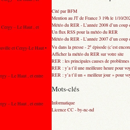
Cité par BFM
Mention au JT de France 3 19h le 1/10/20
Météo du RER - L’année 2008 d’un coup d
t Cergy – Le Haut , et
Un flux RSS pour la météo du RER
Météo du RER - L’année 2007 d’un coup d
e
Vu dans la presse - 2
épisode (c’est encore
rouville et Cergy-Le Haut •
Afficher la météo du RER sur votre site
RER : les principales causes de problèmes
RER : y’a t’il une meilleure heure pour vo
RER : y’a t’il un « meilleur jour » pour v
ergy – Le Haut , et entre
Mots-clés
Informatique
ergy – Le Haut , et entre
Licence CC - by-nc-nd