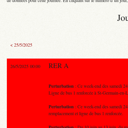
de données pour cette journée. En cliquant sur le numéro d’un jour, o
Jo
< 25/5/2025
RER A
26/5/2025 00:00
Perturbation
: Ce week-end des samedi 24 &
Ligne de bus 1 renforcée à St-Germain-en-L
Perturbation
: Ce week-end des samedi 24 &
remplacement et ligne de bus 1 renforcée.
Perturbation
: Du 10 juin au 13 juin, du ma