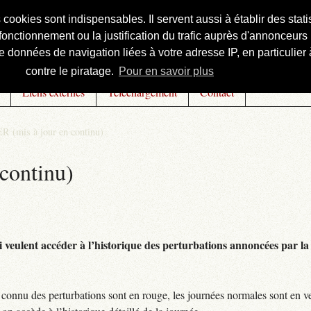
s cookies sont indispensables. Il servent aussi à établir des st
onctionnement ou la justification du trafic auprès d'annonceurs 
 données de navigation liées à votre adresse IP, en particulier à
contre le piratage.
Pour en savoir plus
Liens externes
Téléchargement
Contact
R (mis à jour en continu)
continu)
 veulent accéder à l’historique des perturbations annoncées par la 
connu des perturbations sont en rouge, les journées normales sont en ve