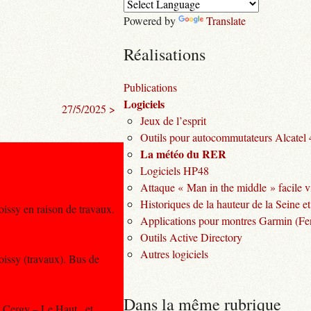
Powered by
Translate
Réalisations
Publications
Logiciels
27/5/2025 >
Jeux de l’esprit
Outils pour autocommutateurs Alcatel
La météo du RER
Logiciels HP48
Attaque « Man in the middle » facile v
Historiques de la hauteur de la Seine et
issy en raison de travaux.
Applications pour montres Garmin (Fen
Outils Active Directory
Autres logiciels
oissy (travaux). Bus de
Dans la même rubrique
t Cergy – Le Haut , et