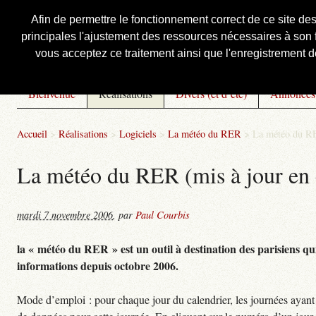
Afin de permettre le fonctionnement correct de ce site de
principales l'ajustement des ressources nécessaires à son f
Courbis, « LE » Blog Officiel
vous acceptez ce traitement ainsi que l'enregistrement de
Bienvenue
Réalisations
Divers (et d’été)
Annonces
Accueil
>
Réalisations
>
Logiciels
>
La météo du RER
>
La météo du RE
La météo du RER (mis à jour en 
mardi 7 novembre 2006
,
par
Paul Courbis
la « météo du RER » est un outil à destination des parisiens qui
informations depuis octobre 2006.
Mode d’emploi : pour chaque jour du calendrier, les journées ayant 