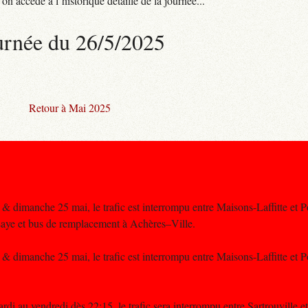
n accède à l’historique détaillé de la journée...
urnée du 26/5/2025
Retour à Mai 2025
 dimanche 25 mai, le trafic est interrompu entre Maisons-Laffitte et Po
aye et bus de remplacement à Achères–Ville.
 dimanche 25 mai, le trafic est interrompu entre Maisons-Laffitte et P
rdi au vendredi dès 22:15, le trafic sera interrompu entre Sartrouville e