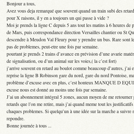
Bonjour a tous,
Avez vous deja remarqué que souvent quand un train subi des retar
pour X raisons, il y en a toujours un qui passe à vide ?
Moi je prends la ligne C depuis 5 ans tout les matins à 6 heures de
de Mars, puis correspondance direction Versailles chantier ou St Qu
descendre à Meudon Val Fleury pour y prendre un bus. Rare sont les
pas de problemes, peut-etre une fois par semaine.
pourtant je prends 2 trains d’avance en prévision d’une avarie maté
de signalisation, ou d’un animal sur les voies,( la c’est fort)
j’arrive souvent en retard au boulot comme beaucoup d’autres, j’ai e
reprise la ligne B Robinson gare du nord, gare du nord Pontoise, ma
problème d’excuse avec en plus, c’est honteux MANQUE D EQUI
excuse nous est donné au moins une fois par semaine.
J’ai un abonnement intégral 5 zones, aucun moyen de me retourner p
retards que l’on me retire, mais j’ai quand meme tout les justificati
chaques problemes. Si quelqu’un à une idée sur la marche a suivre 
repondre.
Bonne journée à tous ...