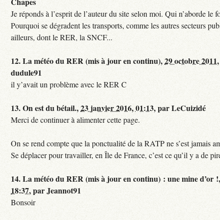
Chapes
Je réponds à l’esprit de l’auteur du site selon moi. Qui n’aborde le f
Pourquoi se dégradent les transports, comme les autres secteurs pub
ailleurs, dont le RER, la SNCF...
12.
La météo du RER (mis à jour en continu),
29 octobre 2011,
dudule91
il y’avait un problème avec le RER C
13.
On est du bétail.,
23 janvier 2016, 01:13
,
par
LeCuizidé
Merci de continuer à alimenter cette page.
On se rend compte que la ponctualité de la RATP ne s’est jamais am
Se déplacer pour travailler, en Île de France, c’est ce qu’il y a de pir
14.
La météo du RER (mis à jour en continu) : une mine d’or !
18:37
,
par
Jeannot91
Bonsoir