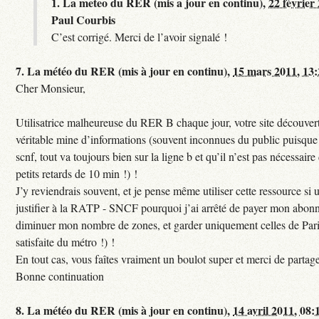
1.
La meteo du RER (mis a jour en continu),
22 février
Paul Courbis
C’est corrigé. Merci de l’avoir signalé !
7.
La météo du RER (mis à jour en continu),
15 mars 2011, 13
Cher Monsieur,
Utilisatrice malheureuse du RER B chaque jour, votre site découvert
véritable mine d’informations (souvent inconnues du public puisque s
scnf, tout va toujours bien sur la ligne b et qu’il n’est pas nécessaire
petits retards de 10 min !) !
J’y reviendrais souvent, et je pense même utiliser cette ressource si u
justifier à la RATP - SNCF pourquoi j’ai arrêté de payer mon abon
diminuer mon nombre de zones, et garder uniquement celles de Pari
satisfaite du métro !) !
En tout cas, vous faîtes vraiment un boulot super et merci de partag
Bonne continuation
8.
La météo du RER (mis à jour en continu),
14 avril 2011, 08: