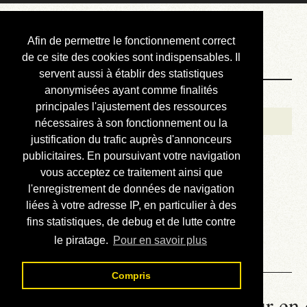
Courbis, « LE »
Afin de permettre le fonctionnement correct
Blog Officiel
de ce site des cookies sont indispensables. Il
servent aussi à établir des statistiques
anonymisées ayant comme finalités
Bienvenue
principales l'ajustement des ressources
Réalisations
nécessaires à son fonctionnement ou la
justification du trafic auprès d'annonceurs
Divers (et d’été)
publicitaires. En poursuivant votre navigation
vous acceptez ce traitement ainsi que
Annonces
l'enregistrement de données de navigation
Liens externes
liées à votre adresse IP, en particulier à des
fins statistiques, de debug et de lutte contre
Téléchargement
le piratage.
Pour en savoir plus
Contact
Compris
La météo du RER (mis à jour en 