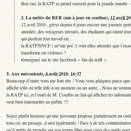
Ben oui, la RATP se prend souvent pour la grande muette :
2.
La météo du RER (mis à jour en continu),
12 avril 2
12 avril 2010 , grève depuis 6 jours encore une journée per
annulée, des voyageurs stressés, des étudiants qui ratent leu
qui perdent leur travail etc..
la RATP/SNCF ( m^me pot !) vont elles attendre que l’exas
transforme en violence ?
témoignez sur le site facebook « fan du rerB »
5.
Aux mécontents,
4 août 2010, 16:37
Beaucoup d’entre vous me font rire ! Vous vous plaignez parce que c
affiché telle ou telle info à un moment ou un autre... Nous ne sommes
la RATP ici, et l’outil de M. Courbis ne fait qu’afficher les inform
veut bien transmettre au public !!!
Soyez plutôt heureux qu’une personne propose gratuitement un outil
tous (et, au passage, à moi également) ! Face à de tels commentaires
qu’il arrête de prendre sur son temps libre pour créer des outils pour 