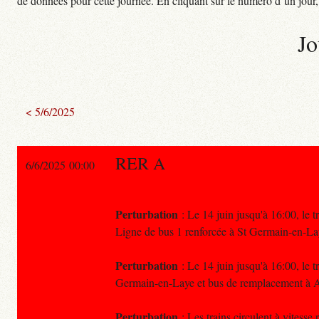
de données pour cette journée. En cliquant sur le numéro d’un jour, o
Jo
< 5/6/2025
RER A
6/6/2025 00:00
Perturbation
: Le 14 juin jusqu'à 16:00, le t
Ligne de bus 1 renforcée à St Germain-en-La
Perturbation
: Le 14 juin jusqu'à 16:00, le t
Germain-en-Laye et bus de remplacement à A
Perturbation
: Les trains circulent à vitess