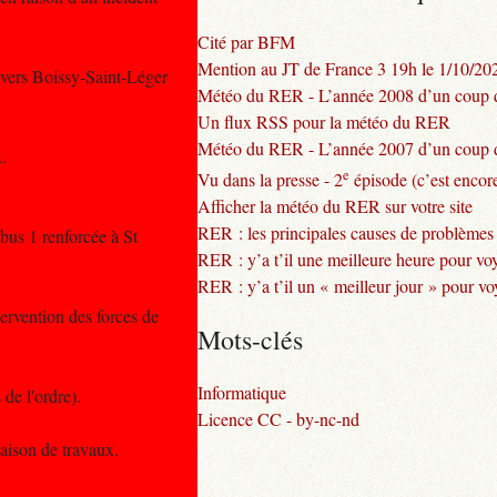
Cité par BFM
Mention au JT de France 3 19h le 1/10/20
 vers Boissy-Saint-Léger
Météo du RER - L’année 2008 d’un coup d
Un flux RSS pour la météo du RER
Météo du RER - L’année 2007 d’un coup d
.
e
Vu dans la presse - 2
épisode (c’est encore
Afficher la météo du RER sur votre site
RER : les principales causes de problèmes
 bus 1 renforcée à St
RER : y’a t’il une meilleure heure pour vo
RER : y’a t’il un « meilleur jour » pour v
ervention des forces de
Mots-clés
Informatique
de l'ordre).
Licence CC - by-nc-nd
raison de travaux.