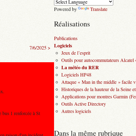
Powered by
Translate
Réalisations
Publications
Logiciels
7/6/2025 >
Jeux de l’esprit
Outils pour autocommutateurs Alcatel
La météo du RER
Logiciels HP48
Attaque « Man in the middle » facile v
Historiques de la hauteur de la Seine et
ux.
Applications pour montres Garmin (Fen
Outils Active Directory
Autres logiciels
e bus 1 renforcée à St
Dans la même rubrique
en raison d'un incident