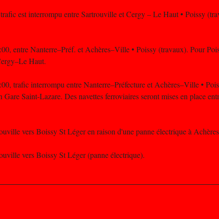
 trafic est interrompu entre Sartrouville et Cergy – Le Haut • Poissy (tr
:00, entre Nanterre–Préf. et Achères–Ville • Poissy (travaux). Pour Pois
 Cergy–Le Haut.
:00, trafic interrompu entre Nanterre–Préfecture et Achères–Ville • Pois
n Gare Saint-Lazare. Des navettes ferroviaires seront mises en place en
rouville vers Boissy St Léger en raison d'une panne électrique à Achères 
rouville vers Boissy St Léger (panne électrique).