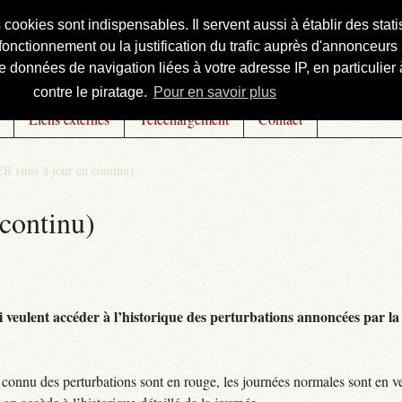
s cookies sont indispensables. Il servent aussi à établir des st
onctionnement ou la justification du trafic auprès d'annonceurs 
 données de navigation liées à votre adresse IP, en particulier à
contre le piratage.
Pour en savoir plus
Liens externes
Téléchargement
Contact
R (mis à jour en continu)
continu)
 veulent accéder à l’historique des perturbations annoncées par la 
connu des perturbations sont en rouge, les journées normales sont en ve