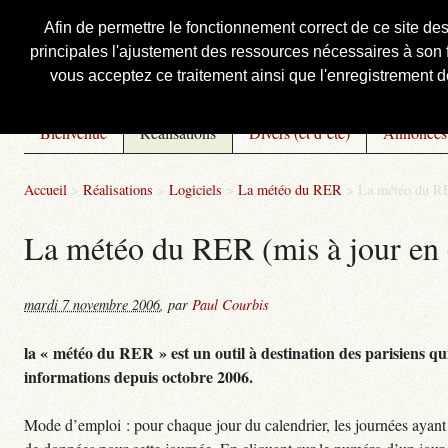
Afin de permettre le fonctionnement correct de ce site de
principales l'ajustement des ressources nécessaires à son f
Courbis, « LE » Blog Officiel
vous acceptez ce traitement ainsi que l'enregistrement de
Bienvenue
Réalisations
Divers (et d’été)
Annonces
Accueil
>
Réalisations
>
Logiciels
>
La météo du RER
>
La météo du RE
La météo du RER (mis à jour en 
mardi 7 novembre 2006
,
par
Paul Courbis
la « météo du RER » est un outil à destination des parisiens qui
informations depuis octobre 2006.
Mode d’emploi : pour chaque jour du calendrier, les journées ayant 