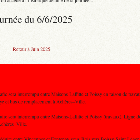
n accède à l’historique détaillé de la journée...
urnée du 6/6/2025
Retour à Juin 2025
rafic sera interrompu entre Maisons-Laffitte et Poissy en raison de trava
ye et bus de remplacement à Achères–Ville.
rafic sera interrompu entre Maisons-Laffitte et Poissy (travaux). Ligne d
chères–Ville.
e réduite entre Vincennes et Fontenay-sous-Bois vers Boissy-Saint-Léger 