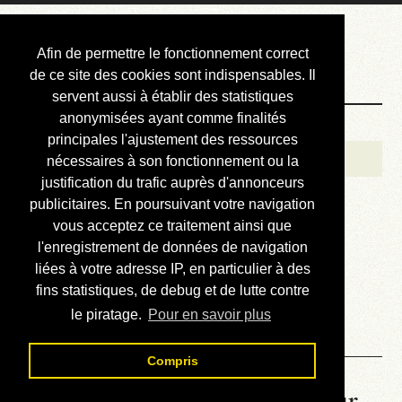
Courbis, « LE »
Afin de permettre le fonctionnement correct
Blog Officiel
de ce site des cookies sont indispensables. Il
servent aussi à établir des statistiques
anonymisées ayant comme finalités
Bienvenue
principales l'ajustement des ressources
Réalisations
nécessaires à son fonctionnement ou la
justification du trafic auprès d'annonceurs
Divers (et d’été)
publicitaires. En poursuivant votre navigation
vous acceptez ce traitement ainsi que
Annonces
l'enregistrement de données de navigation
Liens externes
liées à votre adresse IP, en particulier à des
fins statistiques, de debug et de lutte contre
Téléchargement
le piratage.
Pour en savoir plus
Contact
Compris
La météo du RER (mis à jour