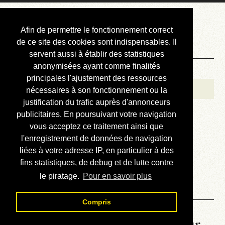
Courbis, « LE »
Afin de permettre le fonctionnement correct
Blog Officiel
de ce site des cookies sont indispensables. Il
servent aussi à établir des statistiques
anonymisées ayant comme finalités
Bienvenue
principales l'ajustement des ressources
Réalisations
nécessaires à son fonctionnement ou la
justification du trafic auprès d'annonceurs
Divers (et d’été)
publicitaires. En poursuivant votre navigation
vous acceptez ce traitement ainsi que
Annonces
l'enregistrement de données de navigation
Liens externes
liées à votre adresse IP, en particulier à des
fins statistiques, de debug et de lutte contre
Téléchargement
le piratage.
Pour en savoir plus
Contact
Compris
La météo du RER (mis à jour