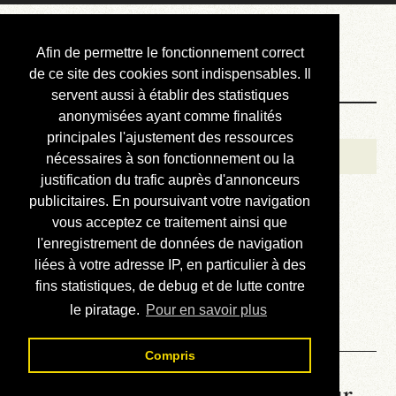
Courbis, « LE »
Afin de permettre le fonctionnement correct
Blog Officiel
de ce site des cookies sont indispensables. Il
servent aussi à établir des statistiques
anonymisées ayant comme finalités
Bienvenue
principales l'ajustement des ressources
Réalisations
nécessaires à son fonctionnement ou la
justification du trafic auprès d'annonceurs
Divers (et d’été)
publicitaires. En poursuivant votre navigation
vous acceptez ce traitement ainsi que
Annonces
l'enregistrement de données de navigation
Liens externes
liées à votre adresse IP, en particulier à des
fins statistiques, de debug et de lutte contre
Téléchargement
le piratage.
Pour en savoir plus
Contact
Compris
La météo du RER (mis à jour