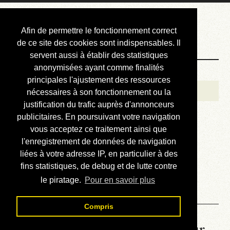
Courbis, « LE »
Afin de permettre le fonctionnement correct
Blog Officiel
de ce site des cookies sont indispensables. Il
servent aussi à établir des statistiques
anonymisées ayant comme finalités
Bienvenue
principales l'ajustement des ressources
Réalisations
nécessaires à son fonctionnement ou la
justification du trafic auprès d'annonceurs
Divers (et d’été)
publicitaires. En poursuivant votre navigation
vous acceptez ce traitement ainsi que
Annonces
l'enregistrement de données de navigation
Liens externes
liées à votre adresse IP, en particulier à des
fins statistiques, de debug et de lutte contre
Téléchargement
le piratage.
Pour en savoir plus
Contact
Compris
La météo du RER (mis à jour