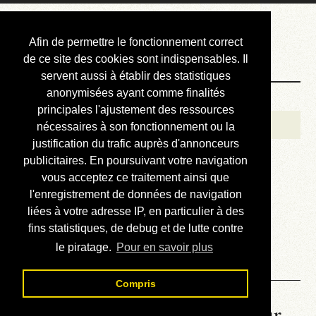
Courbis, « LE »
Afin de permettre le fonctionnement correct
Blog Officiel
de ce site des cookies sont indispensables. Il
servent aussi à établir des statistiques
anonymisées ayant comme finalités
Bienvenue
principales l'ajustement des ressources
Réalisations
nécessaires à son fonctionnement ou la
justification du trafic auprès d'annonceurs
Divers (et d’été)
publicitaires. En poursuivant votre navigation
vous acceptez ce traitement ainsi que
Annonces
l'enregistrement de données de navigation
Liens externes
liées à votre adresse IP, en particulier à des
fins statistiques, de debug et de lutte contre
Téléchargement
le piratage.
Pour en savoir plus
Contact
Compris
La météo du RER (mis à jour