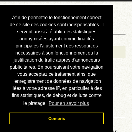
Courbis, « LE »
Afin de permettre le fonctionnement correct
Blog Officiel
de ce site des cookies sont indispensables. Il
servent aussi à établir des statistiques
anonymisées ayant comme finalités
Bienvenue
principales l'ajustement des ressources
Réalisations
nécessaires à son fonctionnement ou la
justification du trafic auprès d'annonceurs
Divers (et d’été)
publicitaires. En poursuivant votre navigation
vous acceptez ce traitement ainsi que
Annonces
l'enregistrement de données de navigation
Liens externes
liées à votre adresse IP, en particulier à des
fins statistiques, de debug et de lutte contre
Téléchargement
le piratage.
Pour en savoir plus
Contact
Compris
La météo du RER (mis à jour