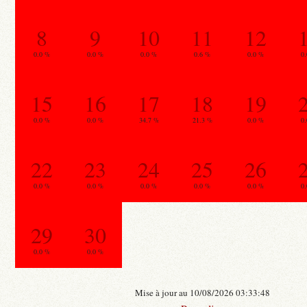
8
9
10
11
12
0.0 %
0.0 %
0.0 %
0.6 %
0.0 %
0
15
16
17
18
19
0.0 %
0.0 %
34.7 %
21.3 %
0.0 %
0
22
23
24
25
26
0.0 %
0.0 %
0.0 %
0.0 %
0.0 %
0
29
30
0.0 %
0.0 %
Mise à jour au 10/08/2026 03:33:48