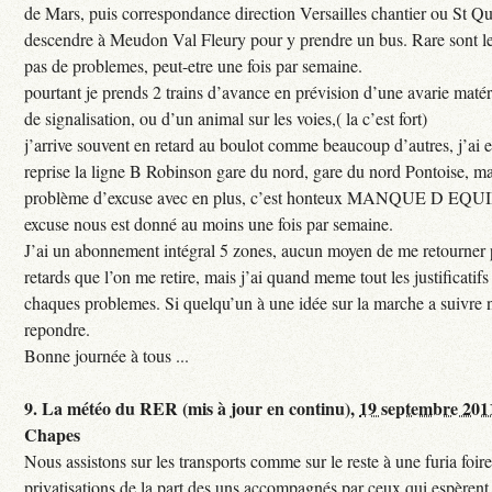
de Mars, puis correspondance direction Versailles chantier ou St Qu
descendre à Meudon Val Fleury pour y prendre un bus. Rare sont les
pas de problemes, peut-etre une fois par semaine.
pourtant je prends 2 trains d’avance en prévision d’une avarie maté
de signalisation, ou d’un animal sur les voies,( la c’est fort)
j’arrive souvent en retard au boulot comme beaucoup d’autres, j’ai e
reprise la ligne B Robinson gare du nord, gare du nord Pontoise, ma
problème d’excuse avec en plus, c’est honteux MANQUE D EQUI
excuse nous est donné au moins une fois par semaine.
J’ai un abonnement intégral 5 zones, aucun moyen de me retourner p
retards que l’on me retire, mais j’ai quand meme tout les justificati
chaques problemes. Si quelqu’un à une idée sur la marche a suivre 
repondre.
Bonne journée à tous ...
9.
La météo du RER (mis à jour en continu),
19 septembre 201
Chapes
Nous assistons sur les transports comme sur le reste à une furia foi
privatisations de la part des uns accompagnés par ceux qui espèrent 