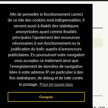
Courbis, « LE »
Afin de permettre le fonctionnement correct
Blog Officiel
de ce site des cookies sont indispensables. Il
servent aussi à établir des statistiques
anonymisées ayant comme finalités
Bienvenue
principales l'ajustement des ressources
Réalisations
nécessaires à son fonctionnement ou la
justification du trafic auprès d'annonceurs
Divers (et d’été)
publicitaires. En poursuivant votre navigation
vous acceptez ce traitement ainsi que
Annonces
l'enregistrement de données de navigation
Liens externes
liées à votre adresse IP, en particulier à des
fins statistiques, de debug et de lutte contre
Téléchargement
le piratage.
Pour en savoir plus
Contact
Compris
La météo du RER (mis à jour en 