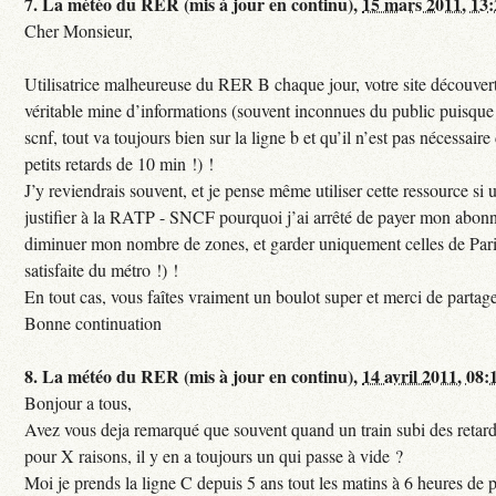
7.
La météo du RER (mis à jour en continu),
15 mars 2011, 13
Cher Monsieur,
Utilisatrice malheureuse du RER B chaque jour, votre site découvert
véritable mine d’informations (souvent inconnues du public puisque s
scnf, tout va toujours bien sur la ligne b et qu’il n’est pas nécessaire
petits retards de 10 min !) !
J’y reviendrais souvent, et je pense même utiliser cette ressource si u
justifier à la RATP - SNCF pourquoi j’ai arrêté de payer mon abon
diminuer mon nombre de zones, et garder uniquement celles de Pari
satisfaite du métro !) !
En tout cas, vous faîtes vraiment un boulot super et merci de partag
Bonne continuation
8.
La météo du RER (mis à jour en continu),
14 avril 2011, 08:
Bonjour a tous,
Avez vous deja remarqué que souvent quand un train subi des retar
pour X raisons, il y en a toujours un qui passe à vide ?
Moi je prends la ligne C depuis 5 ans tout les matins à 6 heures de