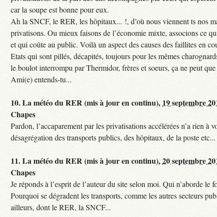
car la soupe est bonne pour eux.
Ah la SNCF, le RER, les hôpitaux... !, d’où nous viennent ts nos mal
privatisons. Ou mieux faisons de l’économie mixte, associons ce qui
et qui coûte au public. Voilà un aspect des causes des faillites en co
Etats qui sont pillés, décapités, toujours pour les mêmes charognards. 
le boulot interrompu par Thermidor, frères et soeurs, ça ne peut que 
Ami(e) entends-tu...
10.
La météo du RER (mis à jour en continu),
19 septembre 20
Chapes
Pardon, l’accaparement par les privatisations accélérées n’a rien à vo
désagrégation des transports publics, des hôpitaux, de la poste etc...
11.
La météo du RER (mis à jour en continu),
20 septembre 20
Chapes
Je réponds à l’esprit de l’auteur du site selon moi. Qui n’aborde le f
Pourquoi se dégradent les transports, comme les autres secteurs pub
ailleurs, dont le RER, la SNCF...