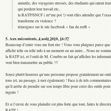
annulée, des voyageurs stressés, des étudiants qui ratent leu
qui perdent leur travail etc..
la RATP/SNCF ( m^me pot !) vont elles attendre que l’exas
transforme en violence ?
témoignez sur le site facebook « fan du rerB »
5.
Aux mécontents,
4 août 2010, 16:37
Beaucoup d’entre vous me font rire ! Vous vous plaignez parce que c
affiché telle ou telle info à un moment ou un autre... Nous ne sommes
la RATP ici, et l’outil de M. Courbis ne fait qu’afficher les inform
veut bien transmettre au public !!!
Soyez plutôt heureux qu’une personne propose gratuitement un outil
tous (et, au passage, à moi également) ! Face à de tels commentaires
qu’il arrête de prendre sur son temps libre pour créer des outils pour 
ingrats !
Et si l’envie de vous plaindre est plus forte que tout, faites le direct
RATP !