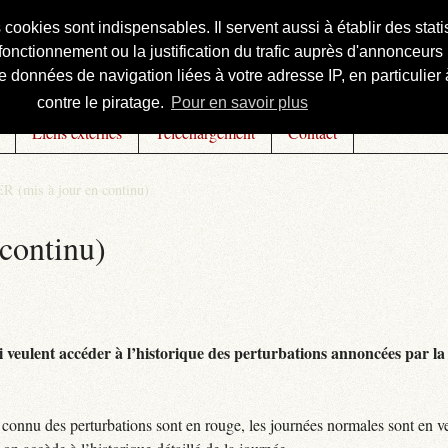
s cookies sont indispensables. Il servent aussi à établir des st
onctionnement ou la justification du trafic auprès d'annonceurs 
 données de navigation liées à votre adresse IP, en particulier à
contre le piratage.
Pour en savoir plus
Liens externes
Téléchargement
Contact
R (mis à jour en continu)
continu)
 veulent accéder à l’historique des perturbations annoncées par la 
connu des perturbations sont en rouge, les journées normales sont en ve