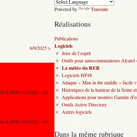
Powered by
Translate
Réalisations
Publications
Logiciels
6/9/2025 >
Jeux de l’esprit
Outils pour autocommutateurs Alcatel
La météo du RER
Logiciels HP48
Attaque « Man in the middle » facile v
Historiques de la hauteur de la Seine et
ns-Laffitte et Cergy – Le
Applications pour montres Garmin (Fen
Outils Active Directory
Autres logiciels
ns-Laffitte et Cergy – Le
Dans la même rubrique