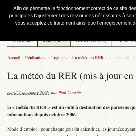
Afin de permettre le fonctionnement correct de ce site de
principales l'ajustement des ressources nécessaires à son f
Courbis, « LE » Blog Officiel
vous acceptez ce traitement ainsi que l'enregistrement de
Bienvenue
Réalisations
Divers (et d’été)
Annonces
Accueil
>
Réalisations
>
Logiciels
>
La météo du RER
>
La météo du RE
La météo du RER (mis à jour en 
mardi 7 novembre 2006
,
par
Paul Courbis
la « météo du RER » est un outil à destination des parisiens qui
informations depuis octobre 2006.
Mode d’emploi : pour chaque jour du calendrier, les journées ayant 