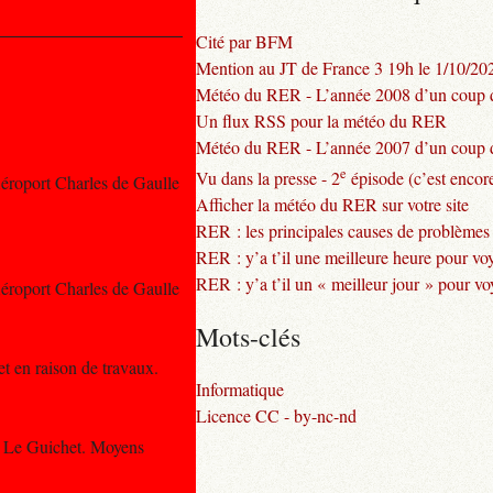
Cité par BFM
Mention au JT de France 3 19h le 1/10/20
Météo du RER - L’année 2008 d’un coup d
Un flux RSS pour la météo du RER
Météo du RER - L’année 2007 d’un coup d
e
Vu dans la presse - 2
épisode (c’est encore
Aéroport Charles de Gaulle
Afficher la météo du RER sur votre site
RER : les principales causes de problèmes
RER : y’a t’il une meilleure heure pour vo
RER : y’a t’il un « meilleur jour » pour v
Aéroport Charles de Gaulle
Mots-clés
et en raison de travaux.
Informatique
Licence CC - by-nc-nd
et Le Guichet. Moyens