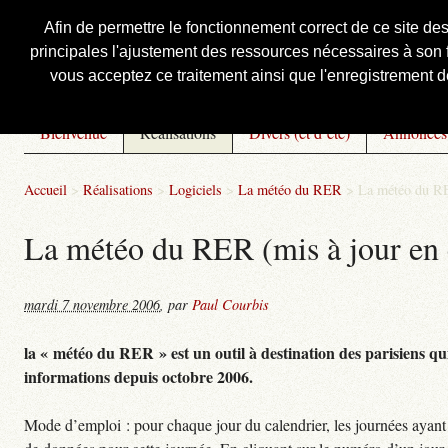
Afin de permettre le fonctionnement correct de ce site de
principales l'ajustement des ressources nécessaires à son f
Courbis, « LE » Blog Officiel
vous acceptez ce traitement ainsi que l'enregistrement de
Bienvenue
Réalisations
Divers (et d’été)
Annonces
Accueil
>
Réalisations
>
Logiciels
>
La météo du RER
>
La météo du RE
La météo du RER (mis à jour en 
mardi 7 novembre 2006
,
par
Paul Courbis
la « météo du RER » est un outil à destination des parisiens qui
informations depuis octobre 2006.
Mode d’emploi : pour chaque jour du calendrier, les journées ayant 