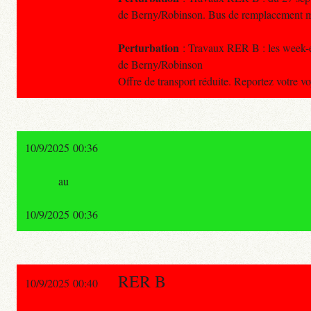
de Berny/Robinson. Bus de remplacement mi
Perturbation
: Travaux RER B : les week-en
de Berny/Robinson
Offre de transport réduite. Reportez votre 
10/9/2025 00:36
au
10/9/2025 00:36
RER B
10/9/2025 00:40