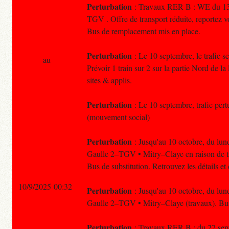
Perturbation
: Travaux RER B : WE du 13-1
TGV . Offre de transport réduite, reportez v
Bus de remplacement mis en place.
Perturbation
: Le 10 septembre, le trafic s
au
Prévoir 1 train sur 2 sur la partie Nord de l
sites & applis.
Perturbation
: Le 10 septembre, trafic pertur
(mouvement social)
Perturbation
: Jusqu'au 10 octobre, du lund
Gaulle 2–TGV • Mitry–Claye en raison de tr
Bus de substitution. Retrouvez les détails e
10/9/2025 00:32
Perturbation
: Jusqu'au 10 octobre, du lund
Gaulle 2–TGV • Mitry–Claye (travaux). Bus 
Perturbation
: Travaux RER B : du 27 septe