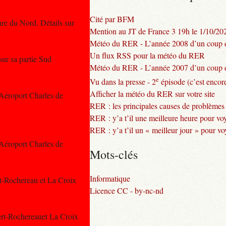
Cité par BFM
Gare du Nord. Détails sur
Mention au JT de France 3 19h le 1/10/20
Météo du RER - L’année 2008 d’un coup d
Un flux RSS pour la météo du RER
 sur sa partie Sud
Météo du RER - L’année 2007 d’un coup d
e
Vu dans la presse - 2
épisode (c’est encore
Afficher la météo du RER sur votre site
 Aéroport Charles de
RER : les principales causes de problèmes
RER : y’a t’il une meilleure heure pour vo
RER : y’a t’il un « meilleur jour » pour v
 Aéroport Charles de
Mots-clés
Informatique
rt-Rochereau et La Croix
Licence CC - by-nc-nd
ert-Rochereauet La Croix