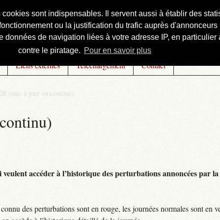
s cookies sont indispensables. Il servent aussi à établir des st
onctionnement ou la justification du trafic auprès d'annonceurs 
 données de navigation liées à votre adresse IP, en particulier à
contre le piratage.
Pour en savoir plus
Liens externes
Téléchargement
Contact
R (mis à jour en continu)
continu)
 veulent accéder à l’historique des perturbations annoncées par la 
connu des perturbations sont en rouge, les journées normales sont en ve