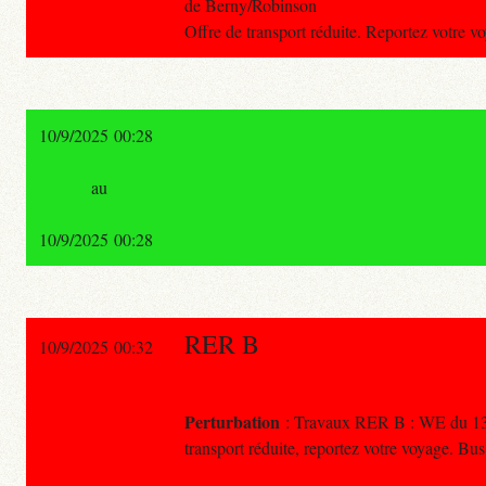
de Berny/Robinson
Offre de transport réduite. Reportez votre 
10/9/2025 00:28
au
10/9/2025 00:28
RER B
10/9/2025 00:32
Perturbation
: Travaux RER B : WE du 13-1
transport réduite, reportez votre voyage. B