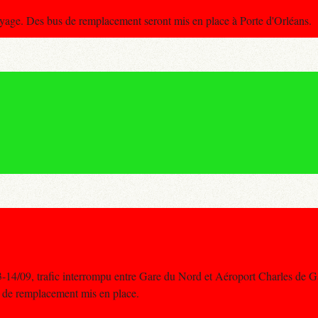
voyage. Des bus de remplacement seront mis en place à Porte d'Orléans.
4/09, trafic interrompu entre Gare du Nord et Aéroport Charles de G
us de remplacement mis en place.