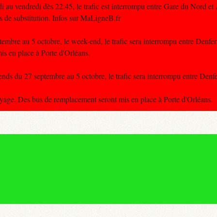
i au vendredi dès 22:45, le trafic est interrompu entre Gare du Nord et
de substitution. Infos sur MaLigneB.fr
mbre au 5 octobre, le week-end, le trafic sera interrompu entre Denfe
s en place à Porte d'Orléans.
ds du 27 septembre au 5 octobre, le trafic sera interrompu entre Denf
voyage. Des bus de remplacement seront mis en place à Porte d'Orléans.