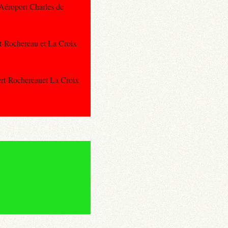
 Aéroport Charles de
rt-Rochereau et La Croix
ert-Rochereauet La Croix