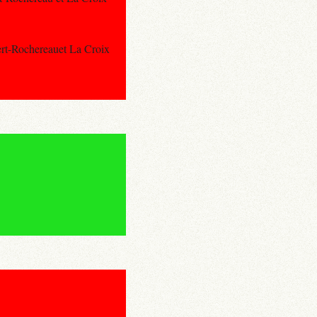
ert-Rochereauet La Croix