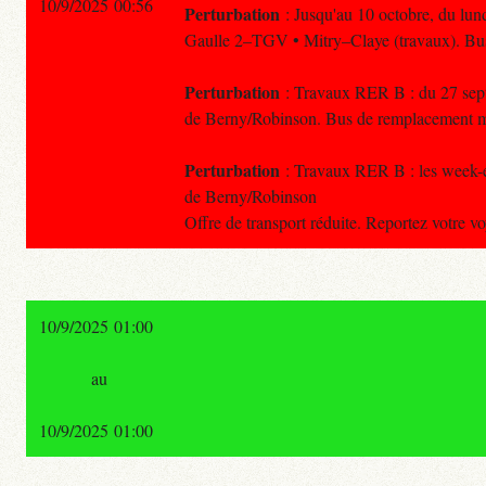
10/9/2025 00:56
Perturbation
: Jusqu'au 10 octobre, du lund
Gaulle 2–TGV • Mitry–Claye (travaux). Bus 
Perturbation
: Travaux RER B : du 27 septe
de Berny/Robinson. Bus de remplacement mi
Perturbation
: Travaux RER B : les week-en
de Berny/Robinson
Offre de transport réduite. Reportez votre 
10/9/2025 01:00
au
10/9/2025 01:00