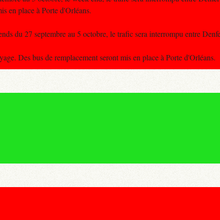
s en place à Porte d'Orléans.
ds du 27 septembre au 5 octobre, le trafic sera interrompu entre Denf
voyage. Des bus de remplacement seront mis en place à Porte d'Orléans.