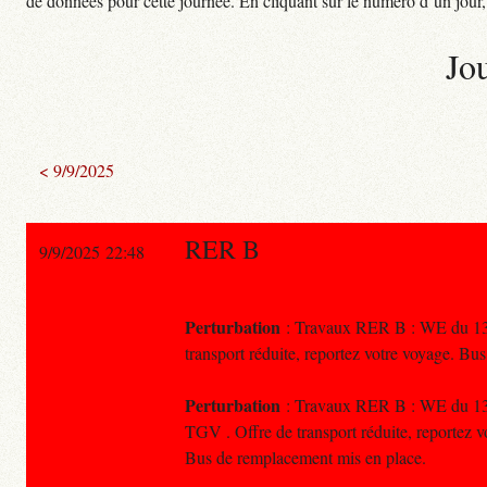
de données pour cette journée. En cliquant sur le numéro d’un jour, o
Jo
< 9/9/2025
RER B
9/9/2025 22:48
Perturbation
: Travaux RER B : WE du 13-1
transport réduite, reportez votre voyage. B
Perturbation
: Travaux RER B : WE du 13-1
TGV . Offre de transport réduite, reportez v
Bus de remplacement mis en place.