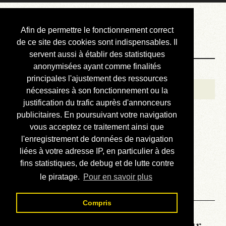
Courbis, « LE »
Afin de permettre le fonctionnement correct
Blog Officiel
de ce site des cookies sont indispensables. Il
servent aussi à établir des statistiques
anonymisées ayant comme finalités
Bienvenue
principales l'ajustement des ressources
Réalisations
nécessaires à son fonctionnement ou la
justification du trafic auprès d'annonceurs
Divers (et d’été)
publicitaires. En poursuivant votre navigation
vous acceptez ce traitement ainsi que
Annonces
l'enregistrement de données de navigation
Liens externes
liées à votre adresse IP, en particulier à des
fins statistiques, de debug et de lutte contre
Téléchargement
le piratage.
Pour en savoir plus
Contact
Compris
La météo du RER (mis à jour