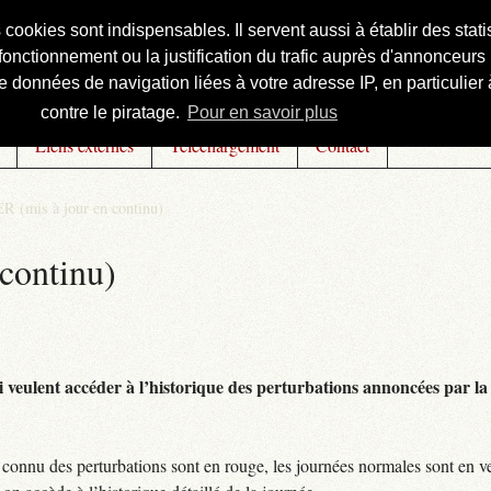
s cookies sont indispensables. Il servent aussi à établir des st
onctionnement ou la justification du trafic auprès d'annonceurs 
 données de navigation liées à votre adresse IP, en particulier à
contre le piratage.
Pour en savoir plus
Liens externes
Téléchargement
Contact
R (mis à jour en continu)
continu)
 veulent accéder à l’historique des perturbations annoncées par la 
connu des perturbations sont en rouge, les journées normales sont en ve