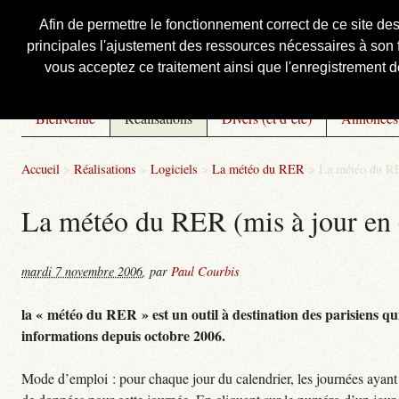
Afin de permettre le fonctionnement correct de ce site de
principales l'ajustement des ressources nécessaires à son f
Courbis, « LE » Blog Officiel
vous acceptez ce traitement ainsi que l'enregistrement de
Bienvenue
Réalisations
Divers (et d’été)
Annonces
Accueil
>
Réalisations
>
Logiciels
>
La météo du RER
>
La météo du RE
La météo du RER (mis à jour en 
mardi 7 novembre 2006
,
par
Paul Courbis
la « météo du RER » est un outil à destination des parisiens qui
informations depuis octobre 2006.
Mode d’emploi : pour chaque jour du calendrier, les journées ayant 