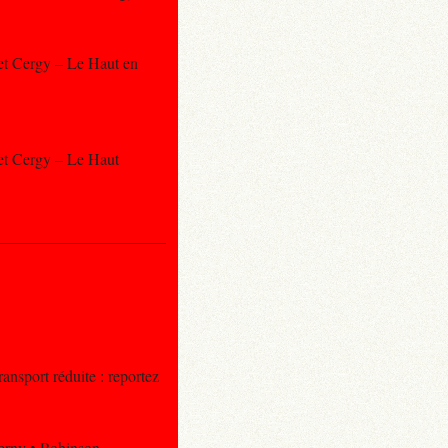
e et Cergy – Le Haut en
e et Cergy – Le Haut
ansport réduite : reportez
Berny • Robinson.