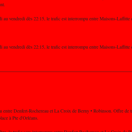
nt.
i au vendredi dès 22:15, le trafic est interrompu entre Maisons-Laffitt
i au vendredi dès 22:15, le trafic est interrompu entre Maisons-Laffitt
pu entre Denfert-Rochereau et La Croix de Berny • Robinson. Offre de tr
lace à Pte d'Orléans.
re, le trafic sera interrompu entre Denfert-Rochereau et La Croix de 