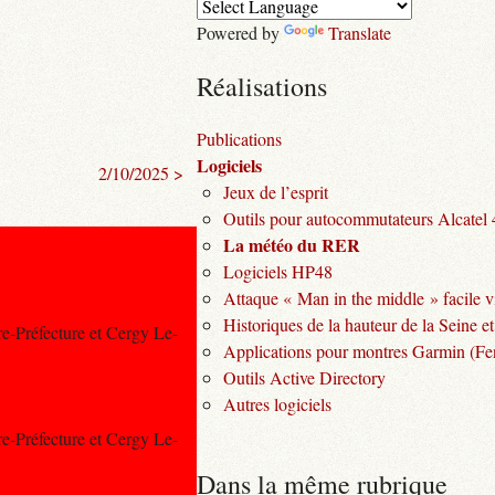
Powered by
Translate
Réalisations
Publications
Logiciels
2/10/2025 >
Jeux de l’esprit
Outils pour autocommutateurs Alcatel
La météo du RER
Logiciels HP48
Attaque « Man in the middle » facile v
Historiques de la hauteur de la Seine et
re-Préfecture et Cergy Le-
Applications pour montres Garmin (Fen
Outils Active Directory
Autres logiciels
re-Préfecture et Cergy Le-
Dans la même rubrique