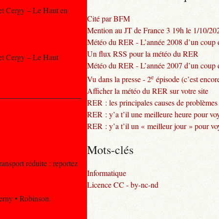
e et Cergy – Le Haut en
Cité par BFM
Mention au JT de France 3 19h le 1/10/20
Météo du RER - L’année 2008 d’un coup d
Un flux RSS pour la météo du RER
e et Cergy – Le Haut
Météo du RER - L’année 2007 d’un coup d
e
Vu dans la presse - 2
épisode (c’est encore
Afficher la météo du RER sur votre site
RER : les principales causes de problèmes
RER : y’a t’il une meilleure heure pour vo
RER : y’a t’il un « meilleur jour » pour v
Mots-clés
ansport réduite : reportez
Informatique
Licence CC - by-nc-nd
Berny • Robinson.