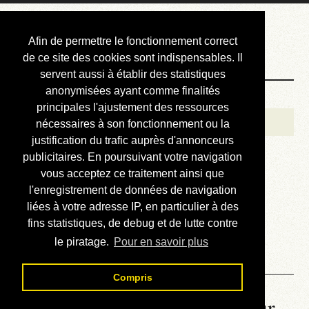
Courbis, « LE »
Afin de permettre le fonctionnement correct
Blog Officiel
de ce site des cookies sont indispensables. Il
servent aussi à établir des statistiques
anonymisées ayant comme finalités
Bienvenue
principales l'ajustement des ressources
Réalisations
nécessaires à son fonctionnement ou la
justification du trafic auprès d'annonceurs
Divers (et d’été)
publicitaires. En poursuivant votre navigation
vous acceptez ce traitement ainsi que
Annonces
l'enregistrement de données de navigation
Liens externes
liées à votre adresse IP, en particulier à des
fins statistiques, de debug et de lutte contre
Téléchargement
le piratage.
Pour en savoir plus
Contact
Compris
La météo du RER (mis à jour