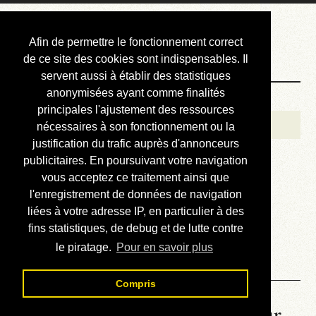
Courbis, « LE »
Afin de permettre le fonctionnement correct
Blog Officiel
de ce site des cookies sont indispensables. Il
servent aussi à établir des statistiques
anonymisées ayant comme finalités
Bienvenue
principales l'ajustement des ressources
Réalisations
nécessaires à son fonctionnement ou la
justification du trafic auprès d'annonceurs
Divers (et d’été)
publicitaires. En poursuivant votre navigation
vous acceptez ce traitement ainsi que
Annonces
l'enregistrement de données de navigation
Liens externes
liées à votre adresse IP, en particulier à des
fins statistiques, de debug et de lutte contre
Téléchargement
le piratage.
Pour en savoir plus
Contact
Compris
La météo du RER (mis à jour