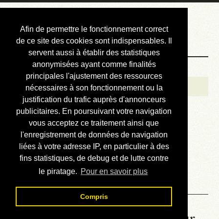
Courbis, « LE »
Afin de permettre le fonctionnement correct
Blog Officiel
de ce site des cookies sont indispensables. Il
servent aussi à établir des statistiques
anonymisées ayant comme finalités
Bienvenue
principales l'ajustement des ressources
Réalisations
nécessaires à son fonctionnement ou la
justification du trafic auprès d'annonceurs
Divers (et d’été)
publicitaires. En poursuivant votre navigation
vous acceptez ce traitement ainsi que
Annonces
l'enregistrement de données de navigation
Liens externes
liées à votre adresse IP, en particulier à des
fins statistiques, de debug et de lutte contre
Téléchargement
le piratage.
Pour en savoir plus
Contact
Compris
La météo du RER (mis à jour