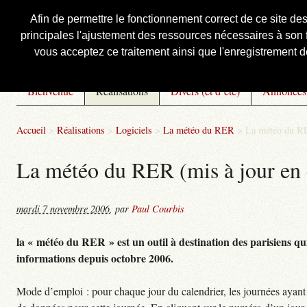
Afin de permettre le fonctionnement correct de ce site de
principales l'ajustement des ressources nécessaires à son f
Courbis, « LE » Blog Officiel
vous acceptez ce traitement ainsi que l'enregistrement de
Bienvenue
Réalisations
Divers (et d’été)
Annonces
Accueil
>
Réalisations
>
Logiciels
>
La météo du RER
>
La météo du RE
La météo du RER (mis à jour en 
mardi 7 novembre 2006
,
par
Paul Courbis
la « météo du RER » est un outil à destination des parisiens qui
informations depuis octobre 2006.
Mode d’emploi : pour chaque jour du calendrier, les journées ayant 