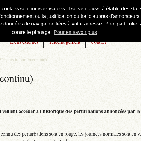
s cookies sont indispensables. Il servent aussi à établir des st
onctionnement ou la justification du trafic auprès d'annonceurs 
 données de navigation liées à votre adresse IP, en particulier à
contre le piratage.
Pour en savoir plus
Liens externes
Téléchargement
Contact
R (mis à jour en continu)
continu)
 veulent accéder à l’historique des perturbations annoncées par la 
connu des perturbations sont en rouge, les journées normales sont en ve