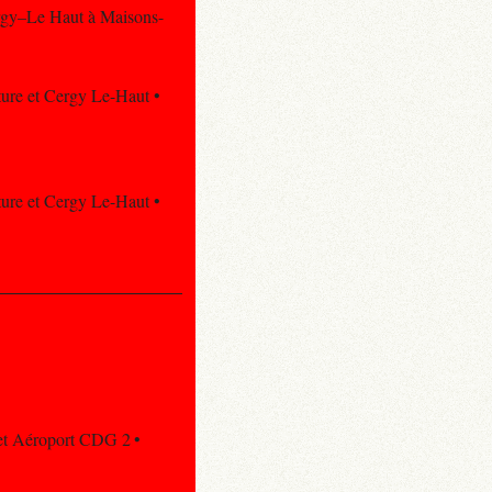
ergy–Le Haut à Maisons-
cture et Cergy Le-Haut •
cture et Cergy Le-Haut •
 et Aéroport CDG 2 •