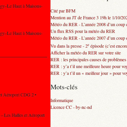
ergy–Le Haut à Maisons-
Cité par BFM
Mention au JT de France 3 19h le 1/10/20
Météo du RER - L’année 2008 d’un coup d
Un flux RSS pour la météo du RER
ergy–Le Haut à Maisons-
Météo du RER - L’année 2007 d’un coup d
e
Vu dans la presse - 2
épisode (c’est encore
Afficher la météo du RER sur votre site
RER : les principales causes de problèmes
RER : y’a t’il une meilleure heure pour vo
RER : y’a t’il un « meilleur jour » pour v
Mots-clés
 et Aéroport CDG 2 •
Informatique
Licence CC - by-nc-nd
 – Les Halles et Aéroport