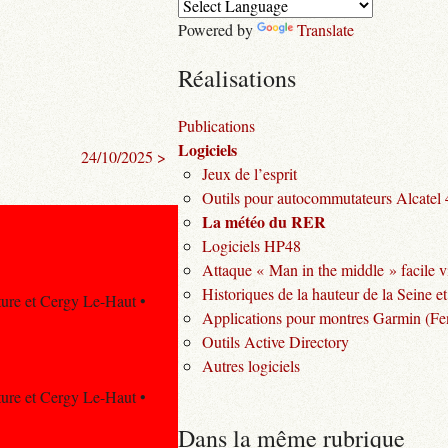
Powered by
Translate
Réalisations
Publications
Logiciels
24/10/2025 >
Jeux de l’esprit
Outils pour autocommutateurs Alcatel
La météo du RER
Logiciels HP48
Attaque « Man in the middle » facile v
Historiques de la hauteur de la Seine et
cture et Cergy Le-Haut •
Applications pour montres Garmin (Fen
Outils Active Directory
Autres logiciels
cture et Cergy Le-Haut •
Dans la même rubrique