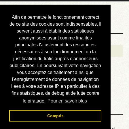
Courbis, « LE »
Afin de permettre le fonctionnement correct
Blog Officiel
de ce site des cookies sont indispensables. Il
servent aussi à établir des statistiques
anonymisées ayant comme finalités
Bienvenue
principales l'ajustement des ressources
Réalisations
nécessaires à son fonctionnement ou la
justification du trafic auprès d'annonceurs
Divers (et d’été)
publicitaires. En poursuivant votre navigation
vous acceptez ce traitement ainsi que
Annonces
l'enregistrement de données de navigation
Liens externes
liées à votre adresse IP, en particulier à des
fins statistiques, de debug et de lutte contre
Téléchargement
le piratage.
Pour en savoir plus
Contact
Compris
La météo du RER (mis à jour