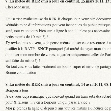
7.
La météo du RER (mis à jour en continu),
15 mars 2011, 13
Cher Monsieur,
Utilisatrice malheureuse du RER B chaque jour, votre site découvert
véritable mine d’informations (souvent inconnues du public puisque s
scnf, tout va toujours bien sur la ligne b et qu’il n’est pas nécessaire
petits retards de 10 min !) !
J’y reviendrais souvent, et je pense même utiliser cette ressource si u
justifier à la RATP - SNCF pourquoi j’ai arrêté de payer mon abon
diminuer mon nombre de zones, et garder uniquement celles de Pari
satisfaite du métro !) !
En tout cas, vous faîtes vraiment un boulot super et merci de partag
Bonne continuation
8.
La météo du RER (mis à jour en continu),
14 avril 2011, 08:
Bonjour a tous,
Avez vous deja remarqué que souvent quand un train subi des retar
pour X raisons, il y en a toujours un qui passe à vide ?
Moi je prends la ligne C depuis 5 ans tout les matins à 6 heures de