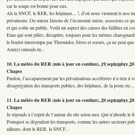
car la soupe est bonne pour eux.
Ah la SNCF, le RER, les hôpitaux... !, d’où nous viennent ts nos mal
privatisons. Ou mieux faisons de l’économie mixte, associons ce qui
et qui coûte au public. Voilà un aspect des causes des faillites en co
Etats qui sont pillés, décapités, toujours pour les mêmes charognards. 
le boulot interrompu par Thermidor, frères et soeurs, ça ne peut que 
Ami(e) entends-tu...
10.
La météo du RER (mis à jour en continu),
19 septembre 20
Chapes
Pardon, l’accaparement par les privatisations accélérées n’a rien à vo
désagrégation des transports publics, des hôpitaux, de la poste etc...
11.
La météo du RER (mis à jour en continu),
20 septembre 20
Chapes
Je réponds à l’esprit de l’auteur du site selon moi. Qui n’aborde le f
Pourquoi se dégradent les transports, comme les autres secteurs pub
ailleurs, dont le RER, la SNCF...