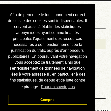
Courbis, « LE »
Afin de permettre le fonctionnement correct
Blog Officiel
de ce site des cookies sont indispensables. Il
servent aussi à établir des statistiques
anonymisées ayant comme finalités
Bienvenue
principales l'ajustement des ressources
Réalisations
nécessaires à son fonctionnement ou la
justification du trafic auprès d'annonceurs
Divers (et d’été)
publicitaires. En poursuivant votre navigation
vous acceptez ce traitement ainsi que
Annonces
l'enregistrement de données de navigation
Liens externes
liées à votre adresse IP, en particulier à des
fins statistiques, de debug et de lutte contre
Téléchargement
le piratage.
Pour en savoir plus
Contact
Compris
La météo du RER (mis à jour en 