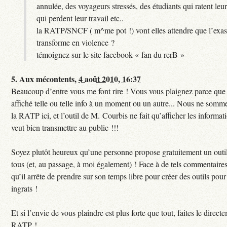
annulée, des voyageurs stressés, des étudiants qui ratent leu
qui perdent leur travail etc..
la RATP/SNCF ( m^me pot !) vont elles attendre que l’exas
transforme en violence ?
témoignez sur le site facebook « fan du rerB »
5.
Aux mécontents,
4 août 2010, 16:37
Beaucoup d’entre vous me font rire ! Vous vous plaignez parce que c
affiché telle ou telle info à un moment ou un autre... Nous ne sommes
la RATP ici, et l’outil de M. Courbis ne fait qu’afficher les inform
veut bien transmettre au public !!!
Soyez plutôt heureux qu’une personne propose gratuitement un outil
tous (et, au passage, à moi également) ! Face à de tels commentaires
qu’il arrête de prendre sur son temps libre pour créer des outils pour 
ingrats !
Et si l’envie de vous plaindre est plus forte que tout, faites le direct
RATP !