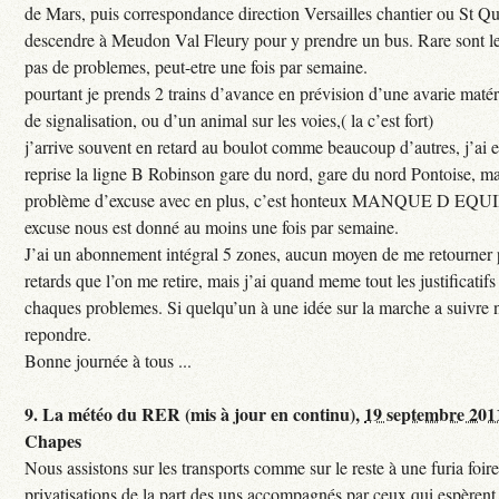
de Mars, puis correspondance direction Versailles chantier ou St Qu
descendre à Meudon Val Fleury pour y prendre un bus. Rare sont les
pas de problemes, peut-etre une fois par semaine.
pourtant je prends 2 trains d’avance en prévision d’une avarie maté
de signalisation, ou d’un animal sur les voies,( la c’est fort)
j’arrive souvent en retard au boulot comme beaucoup d’autres, j’ai e
reprise la ligne B Robinson gare du nord, gare du nord Pontoise, ma
problème d’excuse avec en plus, c’est honteux MANQUE D EQUI
excuse nous est donné au moins une fois par semaine.
J’ai un abonnement intégral 5 zones, aucun moyen de me retourner p
retards que l’on me retire, mais j’ai quand meme tout les justificati
chaques problemes. Si quelqu’un à une idée sur la marche a suivre 
repondre.
Bonne journée à tous ...
9.
La météo du RER (mis à jour en continu),
19 septembre 201
Chapes
Nous assistons sur les transports comme sur le reste à une furia foi
privatisations de la part des uns accompagnés par ceux qui espèrent 