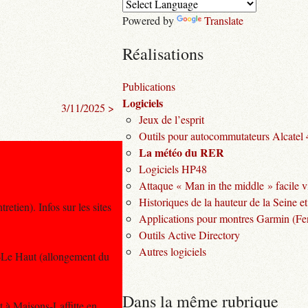
Powered by
Translate
Réalisations
Publications
Logiciels
3/11/2025 >
Jeux de l’esprit
Outils pour autocommutateurs Alcatel
La météo du RER
Logiciels HP48
Attaque « Man in the middle » facile v
Historiques de la hauteur de la Seine et
tien). Infos sur les sites
Applications pour montres Garmin (Fen
Outils Active Directory
Autres logiciels
y–Le Haut (allongement du
Dans la même rubrique
 à Maisons-Laffitte en