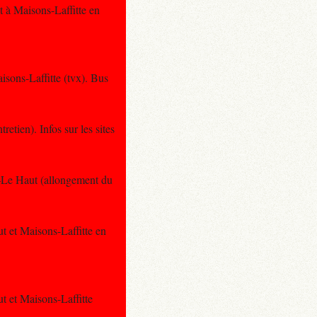
 à Maisons-Laffitte en
sons-Laffitte (tvx). Bus
tien). Infos sur les sites
y–Le Haut (allongement du
t et Maisons-Laffitte en
t et Maisons-Laffitte