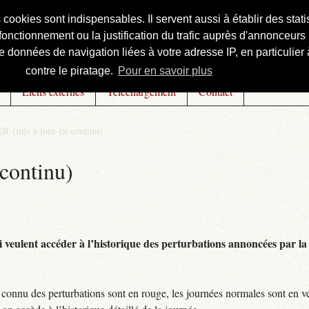
s cookies sont indispensables. Il servent aussi à établir des st
onctionnement ou la justification du trafic auprès d'annonceurs 
 données de navigation liées à votre adresse IP, en particulier à
contre le piratage.
Pour en savoir plus
Liens externes
Téléchargement
Contact
R (mis à jour en continu)
continu)
 veulent accéder à l’historique des perturbations annoncées par la 
connu des perturbations sont en rouge, les journées normales sont en ve