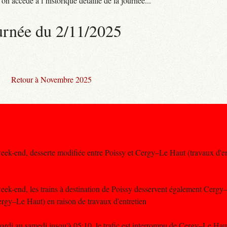
n accède à l’historique détaillé de la journée...
urnée du 2/11/2025
Retour à Novembre 2025
k-end, desserte modifiée entre Poissy et Cergy–Le Haut (travaux d'entre
ek-end, les trains à destination de Poissy desservent également Cerg
rgy–Le Haut) en raison de travaux d'entretien
rdi au samedi jusqu'à 05:10, le trafic est interrompu de Cergy–Le Haut