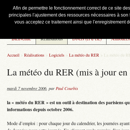
Afin de permettre le fonctionnement correct de ce site de
principales l'ajustement des ressources nécessaires à son f
Courbis, « LE » Blog Officiel
vous acceptez ce traitement ainsi que l'enregistrement de
Bienvenue
Réalisations
Divers (et d’été)
Annonces
Accueil
>
Réalisations
>
Logiciels
>
La météo du RER
>
La météo du RE
La météo du RER (mis à jour en 
mardi 7 novembre 2006
,
par
Paul Courbis
la « météo du RER » est un outil à destination des parisiens qui
informations depuis octobre 2006.
Mode d’emploi : pour chaque jour du calendrier, les journées ayant 