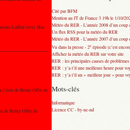
Cité par BFM
Mention au JT de France 3 19h le 1/10/20
Météo du RER - L’année 2008 d’un coup d
sons-Laffitte (tvx). Bus
Un flux RSS pour la météo du RER
Météo du RER - L’année 2007 d’un coup d
e
Vu dans la presse - 2
épisode (c’est encore
Afficher la météo du RER sur votre site
RER : les principales causes de problèmes
RER : y’a t’il une meilleure heure pour vo
RER : y’a t’il un « meilleur jour » pour v
Mots-clés
La Croix de Berny Offre de
Informatique
Licence CC - by-nc-nd
ix de Berny Offre de