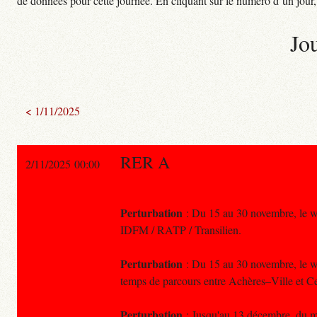
de données pour cette journée. En cliquant sur le numéro d’un jour, o
Jo
< 1/11/2025
RER A
2/11/2025 00:00
Perturbation
: Du 15 au 30 novembre, le wee
IDFM / RATP / Transilien.
Perturbation
: Du 15 au 30 novembre, le we
temps de parcours entre Achères–Ville et Ce
Perturbation
: Jusqu'au 13 décembre, du ma