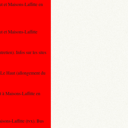
t et Maisons-Laffitte en
t et Maisons-Laffitte
tien). Infos sur les sites
y–Le Haut (allongement du
 à Maisons-Laffitte en
sons-Laffitte (tvx). Bus