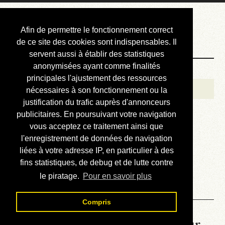
Courbis, « LE »
Afin de permettre le fonctionnement correct
Blog Officiel
de ce site des cookies sont indispensables. Il
servent aussi à établir des statistiques
anonymisées ayant comme finalités
Bienvenue
principales l'ajustement des ressources
Réalisations
nécessaires à son fonctionnement ou la
justification du trafic auprès d'annonceurs
Divers (et d’été)
publicitaires. En poursuivant votre navigation
vous acceptez ce traitement ainsi que
Annonces
l'enregistrement de données de navigation
Liens externes
liées à votre adresse IP, en particulier à des
fins statistiques, de debug et de lutte contre
Téléchargement
le piratage.
Pour en savoir plus
Contact
Compris
La météo du RER (mis à jour