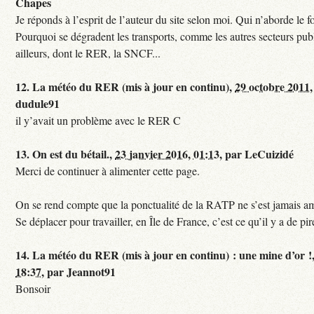
Chapes
Je réponds à l’esprit de l’auteur du site selon moi. Qui n’aborde le f
Pourquoi se dégradent les transports, comme les autres secteurs pub
ailleurs, dont le RER, la SNCF...
12.
La météo du RER (mis à jour en continu),
29 octobre 2011,
dudule91
il y’avait un problème avec le RER C
13.
On est du bétail.,
23 janvier 2016, 01:13
,
par
LeCuizidé
Merci de continuer à alimenter cette page.
On se rend compte que la ponctualité de la RATP ne s’est jamais am
Se déplacer pour travailler, en Île de France, c’est ce qu’il y a de pir
14.
La météo du RER (mis à jour en continu) : une mine d’or !
18:37
,
par
Jeannot91
Bonsoir