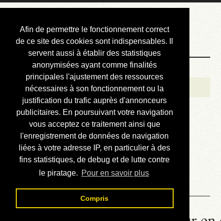
Courbis, « LE »
Afin de permettre le fonctionnement correct
Blog Officiel
de ce site des cookies sont indispensables. Il
servent aussi à établir des statistiques
anonymisées ayant comme finalités
Bienvenue
principales l'ajustement des ressources
Réalisations
nécessaires à son fonctionnement ou la
justification du trafic auprès d'annonceurs
Divers (et d’été)
publicitaires. En poursuivant votre navigation
vous acceptez ce traitement ainsi que
Annonces
l'enregistrement de données de navigation
Liens externes
liées à votre adresse IP, en particulier à des
fins statistiques, de debug et de lutte contre
Téléchargement
le piratage.
Pour en savoir plus
Contact
Compris
La météo du RER (mis à jour en 