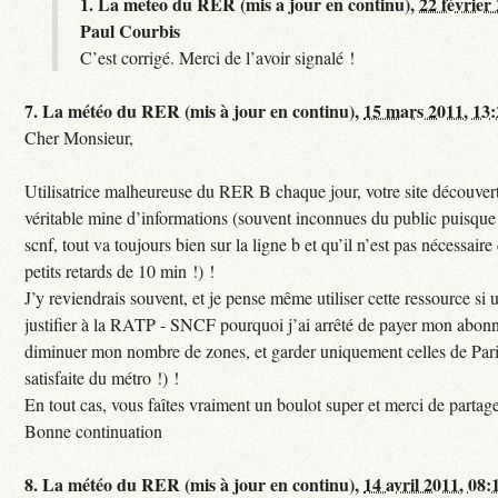
1.
La meteo du RER (mis a jour en continu),
22 février
Paul Courbis
C’est corrigé. Merci de l’avoir signalé !
7.
La météo du RER (mis à jour en continu),
15 mars 2011, 13
Cher Monsieur,
Utilisatrice malheureuse du RER B chaque jour, votre site découvert
véritable mine d’informations (souvent inconnues du public puisque s
scnf, tout va toujours bien sur la ligne b et qu’il n’est pas nécessaire
petits retards de 10 min !) !
J’y reviendrais souvent, et je pense même utiliser cette ressource si u
justifier à la RATP - SNCF pourquoi j’ai arrêté de payer mon abon
diminuer mon nombre de zones, et garder uniquement celles de Pari
satisfaite du métro !) !
En tout cas, vous faîtes vraiment un boulot super et merci de partag
Bonne continuation
8.
La météo du RER (mis à jour en continu),
14 avril 2011, 08: