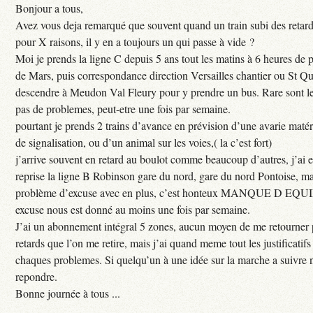
Bonjour a tous,
Avez vous deja remarqué que souvent quand un train subi des retar
pour X raisons, il y en a toujours un qui passe à vide ?
Moi je prends la ligne C depuis 5 ans tout les matins à 6 heures de
de Mars, puis correspondance direction Versailles chantier ou St Qu
descendre à Meudon Val Fleury pour y prendre un bus. Rare sont les
pas de problemes, peut-etre une fois par semaine.
pourtant je prends 2 trains d’avance en prévision d’une avarie maté
de signalisation, ou d’un animal sur les voies,( la c’est fort)
j’arrive souvent en retard au boulot comme beaucoup d’autres, j’ai e
reprise la ligne B Robinson gare du nord, gare du nord Pontoise, ma
problème d’excuse avec en plus, c’est honteux MANQUE D EQUI
excuse nous est donné au moins une fois par semaine.
J’ai un abonnement intégral 5 zones, aucun moyen de me retourner p
retards que l’on me retire, mais j’ai quand meme tout les justificati
chaques problemes. Si quelqu’un à une idée sur la marche a suivre 
repondre.
Bonne journée à tous ...