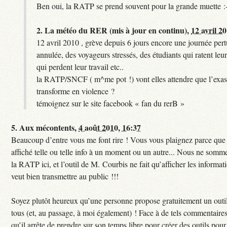
Ben oui, la RATP se prend souvent pour la grande muette :
2.
La météo du RER (mis à jour en continu),
12 avril 2
12 avril 2010 , grève depuis 6 jours encore une journée per
annulée, des voyageurs stressés, des étudiants qui ratent leu
qui perdent leur travail etc..
la RATP/SNCF ( m^me pot !) vont elles attendre que l’exas
transforme en violence ?
témoignez sur le site facebook « fan du rerB »
5.
Aux mécontents,
4 août 2010, 16:37
Beaucoup d’entre vous me font rire ! Vous vous plaignez parce que c
affiché telle ou telle info à un moment ou un autre... Nous ne sommes
la RATP ici, et l’outil de M. Courbis ne fait qu’afficher les inform
veut bien transmettre au public !!!
Soyez plutôt heureux qu’une personne propose gratuitement un outil
tous (et, au passage, à moi également) ! Face à de tels commentaires
qu’il arrête de prendre sur son temps libre pour créer des outils pour 