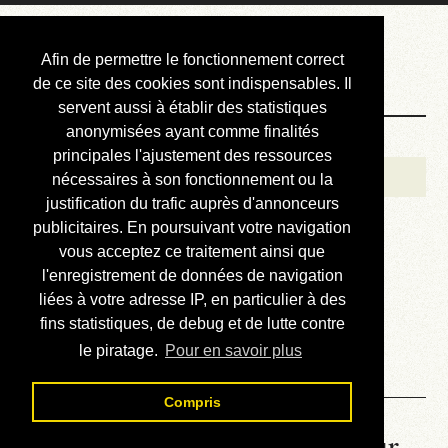
Courbis, « LE »
Afin de permettre le fonctionnement correct
Blog Officiel
de ce site des cookies sont indispensables. Il
servent aussi à établir des statistiques
anonymisées ayant comme finalités
Bienvenue
principales l'ajustement des ressources
Réalisations
nécessaires à son fonctionnement ou la
justification du trafic auprès d'annonceurs
Divers (et d’été)
publicitaires. En poursuivant votre navigation
vous acceptez ce traitement ainsi que
Annonces
l'enregistrement de données de navigation
Liens externes
liées à votre adresse IP, en particulier à des
fins statistiques, de debug et de lutte contre
Téléchargement
le piratage.
Pour en savoir plus
Contact
Compris
La météo du RER (mis à jour