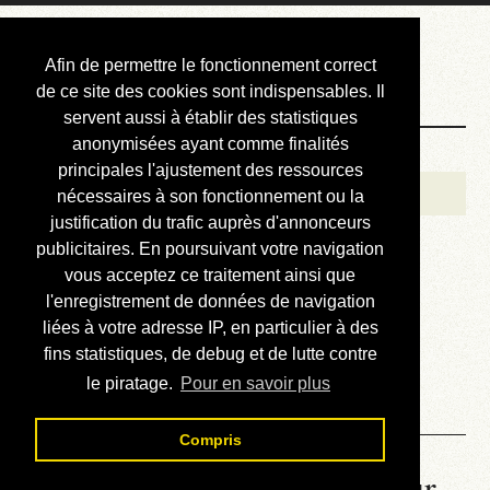
Courbis, « LE »
Afin de permettre le fonctionnement correct
Blog Officiel
de ce site des cookies sont indispensables. Il
servent aussi à établir des statistiques
anonymisées ayant comme finalités
Bienvenue
principales l'ajustement des ressources
Réalisations
nécessaires à son fonctionnement ou la
justification du trafic auprès d'annonceurs
Divers (et d’été)
publicitaires. En poursuivant votre navigation
vous acceptez ce traitement ainsi que
Annonces
l'enregistrement de données de navigation
Liens externes
liées à votre adresse IP, en particulier à des
fins statistiques, de debug et de lutte contre
Téléchargement
le piratage.
Pour en savoir plus
Contact
Compris
La météo du RER (mis à jour