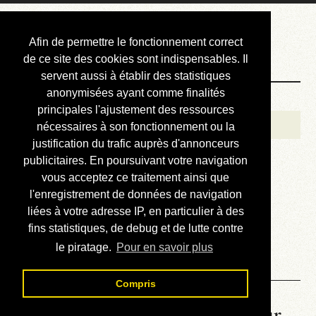
Courbis, « LE »
Afin de permettre le fonctionnement correct
Blog Officiel
de ce site des cookies sont indispensables. Il
servent aussi à établir des statistiques
anonymisées ayant comme finalités
Bienvenue
principales l'ajustement des ressources
Réalisations
nécessaires à son fonctionnement ou la
justification du trafic auprès d'annonceurs
Divers (et d’été)
publicitaires. En poursuivant votre navigation
vous acceptez ce traitement ainsi que
Annonces
l'enregistrement de données de navigation
Liens externes
liées à votre adresse IP, en particulier à des
fins statistiques, de debug et de lutte contre
Téléchargement
le piratage.
Pour en savoir plus
Contact
Compris
La météo du RER (mis à jour