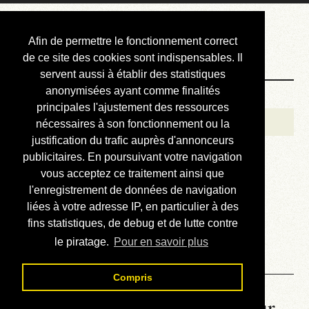
Courbis, « LE »
Afin de permettre le fonctionnement correct
Blog Officiel
de ce site des cookies sont indispensables. Il
servent aussi à établir des statistiques
anonymisées ayant comme finalités
Bienvenue
principales l'ajustement des ressources
Réalisations
nécessaires à son fonctionnement ou la
justification du trafic auprès d'annonceurs
Divers (et d’été)
publicitaires. En poursuivant votre navigation
vous acceptez ce traitement ainsi que
Annonces
l'enregistrement de données de navigation
Liens externes
liées à votre adresse IP, en particulier à des
fins statistiques, de debug et de lutte contre
Téléchargement
le piratage.
Pour en savoir plus
Contact
Compris
La météo du RER (mis à jour