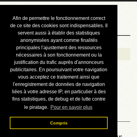
Courbis, « LE »
Afin de permettre le fonctionnement correct
Blog Officiel
de ce site des cookies sont indispensables. Il
servent aussi à établir des statistiques
anonymisées ayant comme finalités
Bienvenue
principales l'ajustement des ressources
Réalisations
nécessaires à son fonctionnement ou la
justification du trafic auprès d'annonceurs
Divers (et d’été)
publicitaires. En poursuivant votre navigation
vous acceptez ce traitement ainsi que
Annonces
l'enregistrement de données de navigation
Liens externes
liées à votre adresse IP, en particulier à des
fins statistiques, de debug et de lutte contre
Téléchargement
le piratage.
Pour en savoir plus
Contact
Compris
La météo du RER (mis à jour