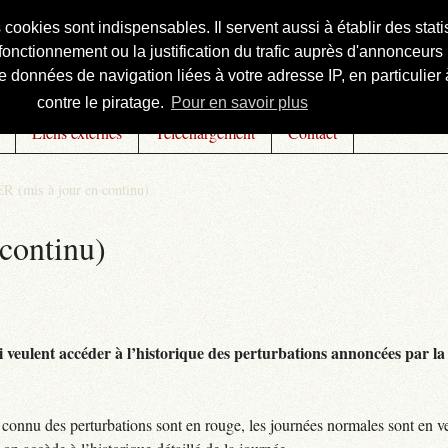
s cookies sont indispensables. Il servent aussi à établir des st
onctionnement ou la justification du trafic auprès d'annonceurs 
 données de navigation liées à votre adresse IP, en particulier à
contre le piratage.
Pour en savoir plus
Liens externes
Téléchargement
Contact
R (mis à jour en continu)
continu)
 veulent accéder à l’historique des perturbations annoncées par la 
connu des perturbations sont en rouge, les journées normales sont en ve