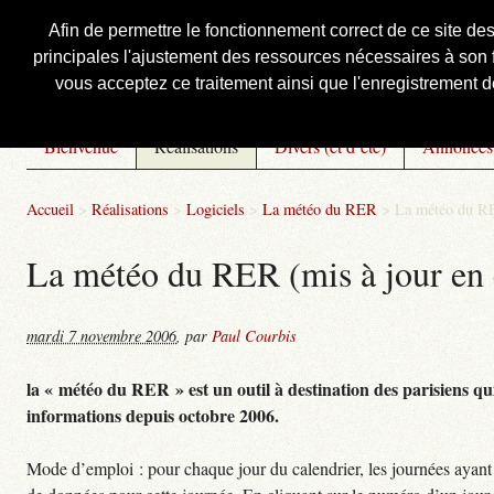
Afin de permettre le fonctionnement correct de ce site de
principales l'ajustement des ressources nécessaires à son f
Courbis, « LE » Blog Officiel
vous acceptez ce traitement ainsi que l'enregistrement de
Bienvenue
Réalisations
Divers (et d’été)
Annonces
Accueil
>
Réalisations
>
Logiciels
>
La météo du RER
>
La météo du RE
La météo du RER (mis à jour en 
mardi 7 novembre 2006
,
par
Paul Courbis
la « météo du RER » est un outil à destination des parisiens qui
informations depuis octobre 2006.
Mode d’emploi : pour chaque jour du calendrier, les journées ayant 