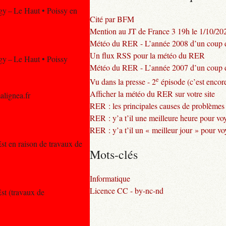
rgy – Le Haut • Poissy en
Cité par BFM
Mention au JT de France 3 19h le 1/10/20
Météo du RER - L’année 2008 d’un coup d
Un flux RSS pour la météo du RER
rgy – Le Haut • Poissy
Météo du RER - L’année 2007 d’un coup d
e
Vu dans la presse - 2
épisode (c’est encore
Afficher la météo du RER sur votre site
alignea.fr
RER : les principales causes de problèmes
RER : y’a t’il une meilleure heure pour vo
RER : y’a t’il un « meilleur jour » pour v
st en raison de travaux de
Mots-clés
Informatique
Licence CC - by-nc-nd
st (travaux de