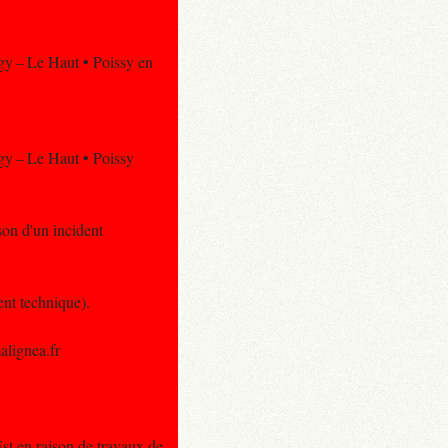
rgy – Le Haut • Poissy en
rgy – Le Haut • Poissy
on d'un incident
nt technique).
alignea.fr
st en raison de travaux de