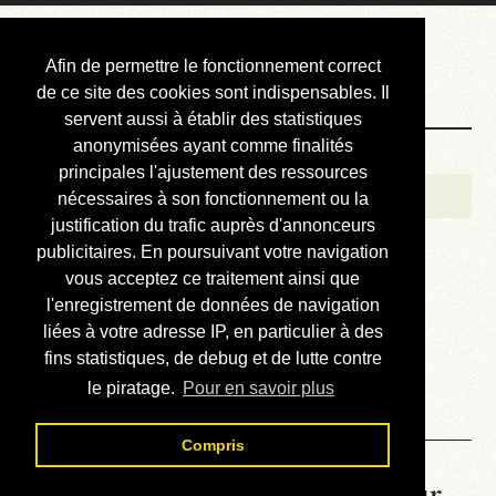
Courbis, « LE »
Afin de permettre le fonctionnement correct
Blog Officiel
de ce site des cookies sont indispensables. Il
servent aussi à établir des statistiques
anonymisées ayant comme finalités
Bienvenue
principales l'ajustement des ressources
Réalisations
nécessaires à son fonctionnement ou la
justification du trafic auprès d'annonceurs
Divers (et d’été)
publicitaires. En poursuivant votre navigation
vous acceptez ce traitement ainsi que
Annonces
l'enregistrement de données de navigation
Liens externes
liées à votre adresse IP, en particulier à des
fins statistiques, de debug et de lutte contre
Téléchargement
le piratage.
Pour en savoir plus
Contact
Compris
La météo du RER (mis à jour