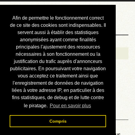
Courbis, « LE »
Afin de permettre le fonctionnement correct
Blog Officiel
de ce site des cookies sont indispensables. Il
servent aussi à établir des statistiques
anonymisées ayant comme finalités
Bienvenue
principales l'ajustement des ressources
Réalisations
nécessaires à son fonctionnement ou la
justification du trafic auprès d'annonceurs
Divers (et d’été)
publicitaires. En poursuivant votre navigation
vous acceptez ce traitement ainsi que
Annonces
l'enregistrement de données de navigation
Liens externes
liées à votre adresse IP, en particulier à des
fins statistiques, de debug et de lutte contre
Téléchargement
le piratage.
Pour en savoir plus
Contact
Compris
La météo du RER (mis à jour