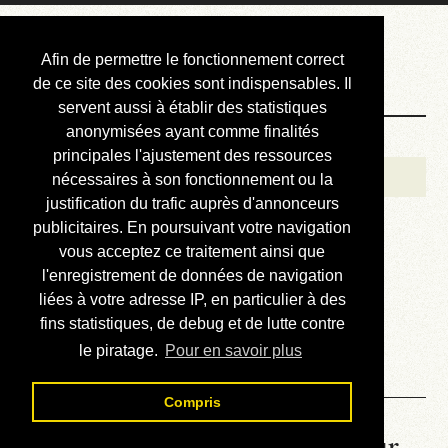
Courbis, « LE »
Afin de permettre le fonctionnement correct
Blog Officiel
de ce site des cookies sont indispensables. Il
servent aussi à établir des statistiques
anonymisées ayant comme finalités
Bienvenue
principales l'ajustement des ressources
Réalisations
nécessaires à son fonctionnement ou la
justification du trafic auprès d'annonceurs
Divers (et d’été)
publicitaires. En poursuivant votre navigation
vous acceptez ce traitement ainsi que
Annonces
l'enregistrement de données de navigation
Liens externes
liées à votre adresse IP, en particulier à des
fins statistiques, de debug et de lutte contre
Téléchargement
le piratage.
Pour en savoir plus
Contact
Compris
La météo du RER (mis à jour