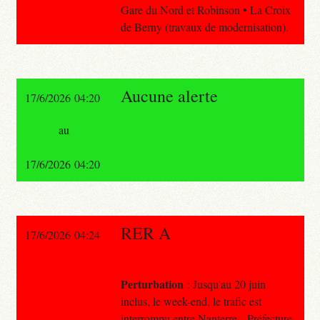
Gare du Nord et Robinson • La Croix
de Berny (travaux de modernisation).
Aucune alerte
17/6/2026 04:20
au
17/6/2026 04:20
RER A
17/6/2026 04:24
Perturbation
: Jusqu'au 20 juin
inclus, le week-end, le trafic est
interrompu entre Nanterre – Préfecture