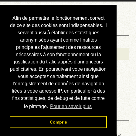
Courbis, « LE »
Afin de permettre le fonctionnement correct
Blog Officiel
de ce site des cookies sont indispensables. Il
servent aussi à établir des statistiques
anonymisées ayant comme finalités
Bienvenue
principales l'ajustement des ressources
Réalisations
nécessaires à son fonctionnement ou la
justification du trafic auprès d'annonceurs
Divers (et d’été)
publicitaires. En poursuivant votre navigation
vous acceptez ce traitement ainsi que
Annonces
l'enregistrement de données de navigation
Liens externes
liées à votre adresse IP, en particulier à des
fins statistiques, de debug et de lutte contre
Téléchargement
le piratage.
Pour en savoir plus
Contact
Compris
La météo du RER (mis à jour