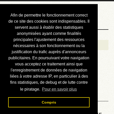
Courbis, « LE »
Afin de permettre le fonctionnement correct
Blog Officiel
de ce site des cookies sont indispensables. Il
servent aussi à établir des statistiques
anonymisées ayant comme finalités
Bienvenue
principales l'ajustement des ressources
Réalisations
nécessaires à son fonctionnement ou la
justification du trafic auprès d'annonceurs
Divers (et d’été)
publicitaires. En poursuivant votre navigation
vous acceptez ce traitement ainsi que
Annonces
l'enregistrement de données de navigation
Liens externes
liées à votre adresse IP, en particulier à des
fins statistiques, de debug et de lutte contre
Téléchargement
le piratage.
Pour en savoir plus
Contact
Compris
La météo du RER (mis à jour