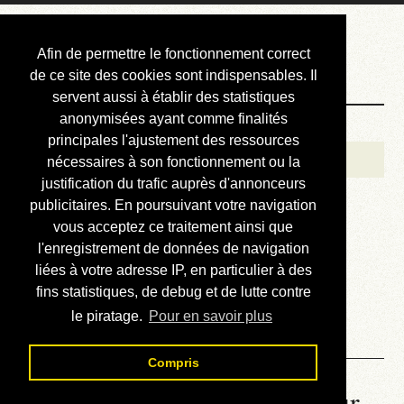
Courbis, « LE »
Afin de permettre le fonctionnement correct
Blog Officiel
de ce site des cookies sont indispensables. Il
servent aussi à établir des statistiques
anonymisées ayant comme finalités
Bienvenue
principales l'ajustement des ressources
Réalisations
nécessaires à son fonctionnement ou la
justification du trafic auprès d'annonceurs
Divers (et d’été)
publicitaires. En poursuivant votre navigation
vous acceptez ce traitement ainsi que
Annonces
l'enregistrement de données de navigation
Liens externes
liées à votre adresse IP, en particulier à des
fins statistiques, de debug et de lutte contre
Téléchargement
le piratage.
Pour en savoir plus
Contact
Compris
La météo du RER (mis à jour