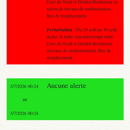
Gare du Nord et Denfert-Rochereau en
raison de travaux de modernisation.
Bus de remplacement.
Perturbation
: Du 29 août au 30 août
inclus, le trafic sera interrompu entre
Gare du Nord et Denfert-Rochereau
(travaux de modernisation). Bus de
remplacement.
Aucune alerte
3/7/2026 00:24
au
3/7/2026 00:24