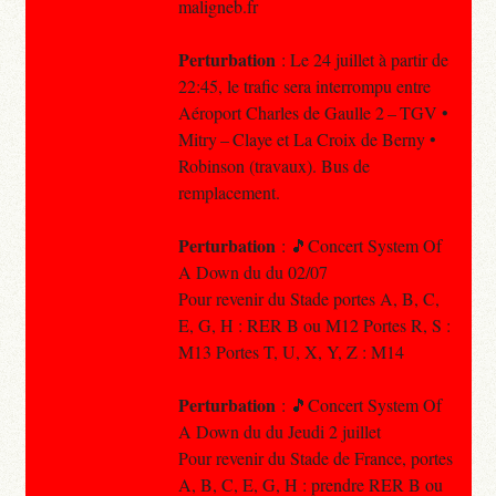
maligneb.fr
Perturbation
: Le 24 juillet à partir de
22:45, le trafic sera interrompu entre
Aéroport Charles de Gaulle 2 – TGV •
Mitry – Claye et La Croix de Berny •
Robinson (travaux). Bus de
remplacement.
Perturbation
: 🎵Concert System Of
A Down du du 02/07
Pour revenir du Stade portes A, B, C,
E, G, H : RER B ou M12 Portes R, S :
M13 Portes T, U, X, Y, Z : M14
Perturbation
: 🎵Concert System Of
A Down du du Jeudi 2 juillet
Pour revenir du Stade de France, portes
A, B, C, E, G, H : prendre RER B ou