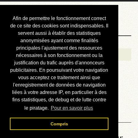
Courbis, « LE »
Afin de permettre le fonctionnement correct
Blog Officiel
de ce site des cookies sont indispensables. Il
servent aussi à établir des statistiques
anonymisées ayant comme finalités
Bienvenue
principales l'ajustement des ressources
Réalisations
nécessaires à son fonctionnement ou la
justification du trafic auprès d'annonceurs
Divers (et d’été)
publicitaires. En poursuivant votre navigation
vous acceptez ce traitement ainsi que
Annonces
l'enregistrement de données de navigation
Liens externes
liées à votre adresse IP, en particulier à des
fins statistiques, de debug et de lutte contre
Téléchargement
le piratage.
Pour en savoir plus
Contact
Compris
La météo du RER (mis à jour